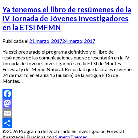
Ya tenemos el libro de resúmenes de la
IV Jornada de Jóvenes Investigadores
en la ETSI MFMN
Publicada el
21 marzo, 2017
24 marzo, 2017
Ya está preparado el programa definitivo y el libro de
resúmenes de las comunicaciones que se presentarán en la IV
Jornada de Jóvenes Investigadores en la ETSI de Montes,
Forestal y del Medio Natural. Recordad que la cita es el viernes
24 de marzo en el aula 13 (aulario) de la antigua ETSi de
Montes…
Facebook
Mastodon
Email
©2026 Programa de Doctorado en Investigación Forestal
Compartir
Avanzada
| Funciona con
SuperbThemes