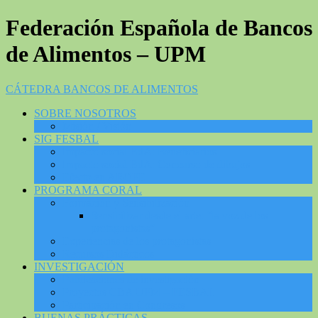
Federación Española de Bancos
de Alimentos – UPM
CÁTEDRA BANCOS DE ALIMENTOS
SOBRE NOSOTROS
Misión / Visión
SIG FESBAL
Impacto social BdA: Beneficiarios
Impacto social BdA: Concurso de dibujos
Efecto en AROPE
PROGRAMA CORAL
Formación y Sensibilización
Sensibilizar desde el arte: “la voz de los
protagonistas”
Experiencias de los protagonistas
Recursos Didácticos
INVESTIGACIÓN
Publicaciones de investigación
Proyectos CBA UPM – FESBAL
Participación en Congresos
BUENAS PRÁCTICAS