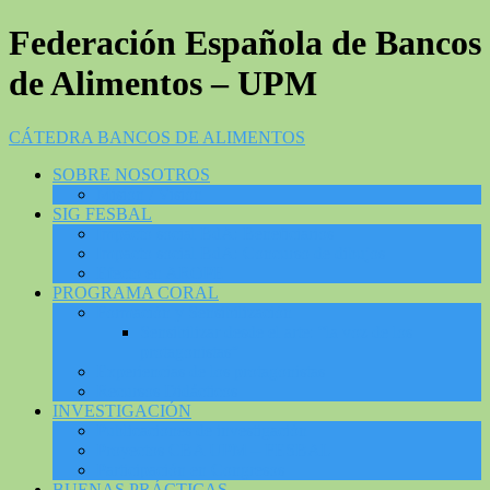
Federación Española de Bancos
de Alimentos – UPM
CÁTEDRA BANCOS DE ALIMENTOS
SOBRE NOSOTROS
Misión / Visión
SIG FESBAL
Impacto social BdA: Beneficiarios
Impacto social BdA: Concurso de dibujos
Efecto en AROPE
PROGRAMA CORAL
Formación y Sensibilización
Sensibilizar desde el arte: “la voz de los
protagonistas”
Experiencias de los protagonistas
Recursos Didácticos
INVESTIGACIÓN
Publicaciones de investigación
Proyectos CBA UPM – FESBAL
Participación en Congresos
BUENAS PRÁCTICAS