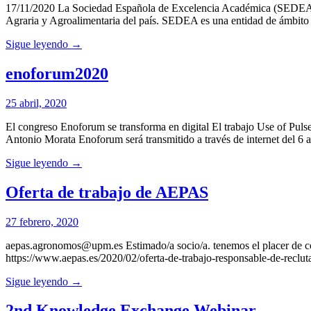
17/11/2020 La Sociedad Española de Excelencia Académica (SEDEA) me
Agraria y Agroalimentaria del país. SEDEA es una entidad de ámbito n
Sigue leyendo →
enoforum2020
25 abril, 2020
El congreso Enoforum se transforma en digital El trabajo Use of Puls
Antonio Morata Enoforum será transmitido a través de internet del
Sigue leyendo →
Oferta de trabajo de AEPAS
27 febrero, 2020
aepas.agronomos@upm.es Estimado/a socio/a. tenemos el placer de c
https://www.aepas.es/2020/02/oferta-de-trabajo-responsable-de-reclu
Sigue leyendo →
2nd Knowledge Exchange Webinar