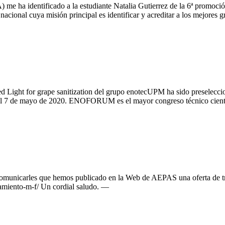
 ha identificado a la estudiante Natalia Gutierrez de la 6ª promoci
acional cuya misión principal es identificar y acreditar a los mejores 
ed Light for grape sanitization del grupo enotecUPM ha sido preselecc
 6 al 7 de mayo de 2020. ENOFORUM es el mayor congreso técnico cient
omunicarles que hemos publicado en la Web de AEPAS una oferta de tr
tamiento-m-f/ Un cordial saludo. —