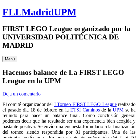
Saltar
FLLMadridUPM
al
contenido
FIRST LEGO League organizado por la
UNIVERSIDAD POLITÉCNICA DE
MADRID
Menú
Hacemos balance de La FIRST LEGO
League en la UPM
Deja un comentario
El comité organizador del
I Torneo FIRST LEGO League
realizado
el pasado día 18 de febrero en la
ETSI Caminos
de la
UPM
se ha
reunido para hacer un balance final. Como conclusión general
podemos decir que ha resultado ser una experiencia bien acogida y
bastante positiva. Se envío una encuesta-formulario a la finalización
del torneo siendo respondida por 81 participantes. Una de las
preguntas pedía que
"En una escala de valoración del 1 al 10