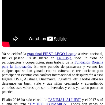
Ya se celebró la
gran final FIRST LEGO Leagu
e a nivel nacional,
fue el pasado 18 de marzo en
La Rioja
, todo un éxito de
participación y coopertición, gran trabajp de la
Fundación Riojana
para la Innovación
. En este periodo de primavera y verano los
equipos que se han ganado con su esfuerzo el reconociento para
participar en eventos con carácter internacional se desplazarán a esos
lugares: USA, Australia, Dinamarca, Inglaterra, etc, a todos ellos les
deseamos un buen viaje y que sigan creciendo y aprendiendo
en todos esos valores que son universales y ellos ya saben poner en
práctica.
El año 2016 ha sido el reto de
"ANIMAL ALLIES"
y el 2017 será
el año del reto "
HYDRO DYNAMICS
". Todos con ganas de