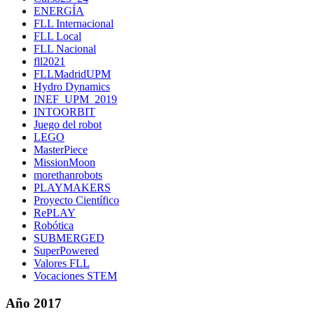
ENERGÍA
FLL Internacional
FLL Local
FLL Nacional
fll2021
FLLMadridUPM
Hydro Dynamics
INEF_UPM_2019
INTOORBIT
Juego del robot
LEGO
MasterPiece
MissionMoon
morethanrobots
PLAYMAKERS
Proyecto Científico
RePLAY
Robótica
SUBMERGED
SuperPowered
Valores FLL
Vocaciones STEM
Año 2017