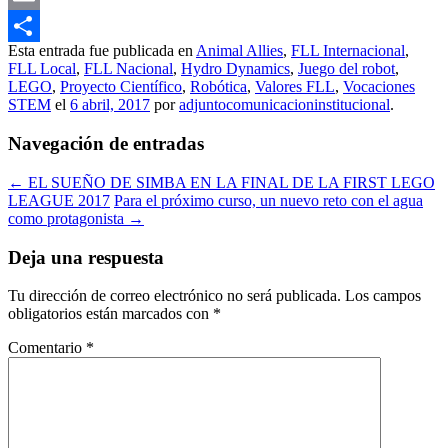
Email
Esta entrada fue publicada en
Animal Allies
,
FLL Internacional
,
Compartir
FLL Local
,
FLL Nacional
,
Hydro Dynamics
,
Juego del robot
,
LEGO
,
Proyecto Científico
,
Robótica
,
Valores FLL
,
Vocaciones
STEM
el
6 abril, 2017
por
adjuntocomunicacioninstitucional
.
Navegación de entradas
←
EL SUEÑO DE SIMBA EN LA FINAL DE LA FIRST LEGO
LEAGUE 2017
Para el próximo curso, un nuevo reto con el agua
como protagonista
→
Deja una respuesta
Tu dirección de correo electrónico no será publicada.
Los campos
obligatorios están marcados con
*
Comentario
*