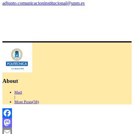
adjunto.comunicacioninstitucional@upm.es
About
Mail
|
More Posts(58)
Facebook
Mastodon