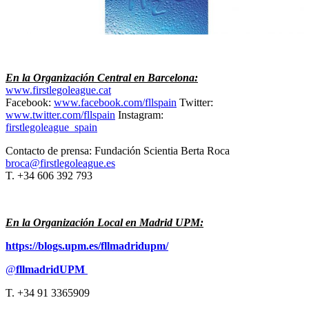
En la Organización Central en Barcelona:
www.firstlegoleague.cat
Facebook:
www.facebook.com/fllspain
Twitter:
www.twitter.com/fllspain
Instagram:
firstlegoleague_spain
Contacto de prensa: Fundación Scientia Berta Roca
broca@firstlegoleague.es
T. +34 606 392 793
En la Organización Local en Madrid UPM:
https://blogs.upm.es/fllmadridupm/
@
fllmadridUPM
T. +34 91 3365909