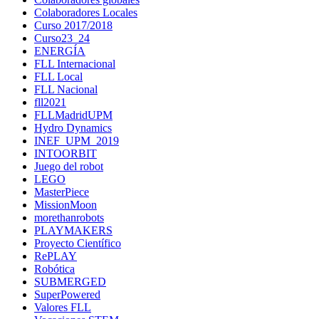
Colaboradores Locales
Curso 2017/2018
Curso23_24
ENERGÍA
FLL Internacional
FLL Local
FLL Nacional
fll2021
FLLMadridUPM
Hydro Dynamics
INEF_UPM_2019
INTOORBIT
Juego del robot
LEGO
MasterPiece
MissionMoon
morethanrobots
PLAYMAKERS
Proyecto Científico
RePLAY
Robótica
SUBMERGED
SuperPowered
Valores FLL