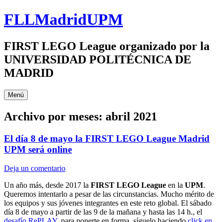
Saltar
FLLMadridUPM
al
contenido
FIRST LEGO League organizado por la
UNIVERSIDAD POLITÉCNICA DE
MADRID
Menú
Archivo por meses:
abril 2021
El día 8 de mayo la FIRST LEGO League Madrid
UPM será online
Deja un comentario
Un año más, desde 2017 la
FIRST LEGO League
en la
UPM
.
Queremos intentarlo a pesar de las circunstancias. Mucho mérito de
los equipos y sus jóvenes integrantes en este reto global. El sábado
día 8 de mayo a partir de las 9 de la mañana y hasta las 14 h., el
desafío RePLAY
, para ponerte en forma, síguelo haciendo
click en