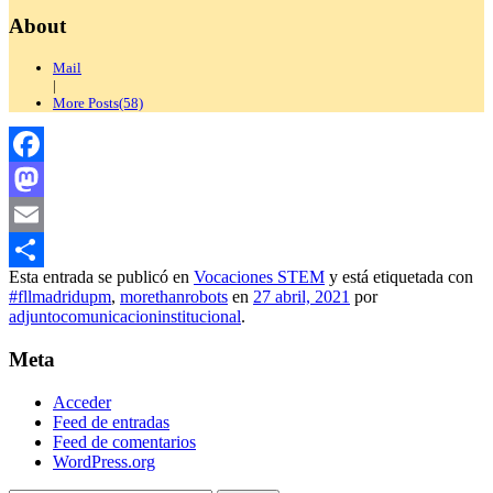
About
Mail
|
More Posts(58)
Facebook
Mastodon
Email
Esta entrada se publicó en
Vocaciones STEM
y está etiquetada con
Compartir
#fllmadridupm
,
morethanrobots
en
27 abril, 2021
por
adjuntocomunicacioninstitucional
.
Meta
Acceder
Feed de entradas
Feed de comentarios
WordPress.org