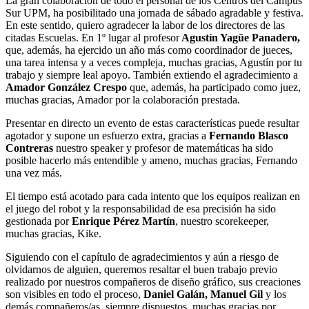
La gran colaboración de todo el personal de los Centros del Campus
Sur UPM, ha posibilitado una jornada de sábado agradable y festiva.
En este sentido, quiero agradecer la labor de los directores de las
citadas Escuelas. En 1º lugar al profesor
Agustín Yagüe Panadero,
que, además, ha ejercido un año más como coordinador de jueces,
una tarea intensa y a veces compleja, muchas gracias, Agustín por tu
trabajo y siempre leal apoyo. También extiendo el agradecimiento a
Amador González Crespo
que, además, ha participado como juez,
muchas gracias, Amador por la colaboración prestada.
Presentar en directo un evento de estas características puede resultar
agotador y supone un esfuerzo extra, gracias a
Fernando Blasco
Contreras
nuestro speaker y profesor de matemáticas ha sido
posible hacerlo más entendible y ameno, muchas gracias, Fernando
una vez más.
El tiempo está acotado para cada intento que los equipos realizan en
el juego del robot y la responsabilidad de esa precisión ha sido
gestionada por
Enrique Pérez Martín
, nuestro scorekeeper,
muchas gracias, Kike.
Siguiendo con el capítulo de agradecimientos y aún a riesgo de
olvidarnos de alguien, queremos resaltar el buen trabajo previo
realizado por nuestros compañeros de diseño gráfico, sus creaciones
son visibles en todo el proceso,
Daniel Galán, Manuel Gil
y los
demás compañeros/as, siempre dispuestos, muchas gracias por