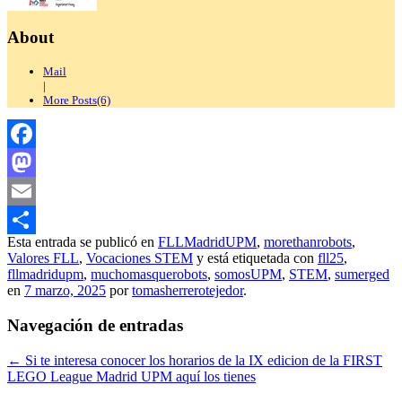
About
Mail
|
More Posts(6)
Facebook
Mastodon
Email
Esta entrada se publicó en
FLLMadridUPM
,
morethanrobots
,
Compartir
Valores FLL
,
Vocaciones STEM
y está etiquetada con
fll25
,
fllmadridupm
,
muchomasquerobots
,
somosUPM
,
STEM
,
sumerged
en
7 marzo, 2025
por
tomasherrerotejedor
.
Navegación de entradas
←
Si te interesa conocer los horarios de la IX edicion de la FIRST
LEGO League Madrid UPM aquí los tienes