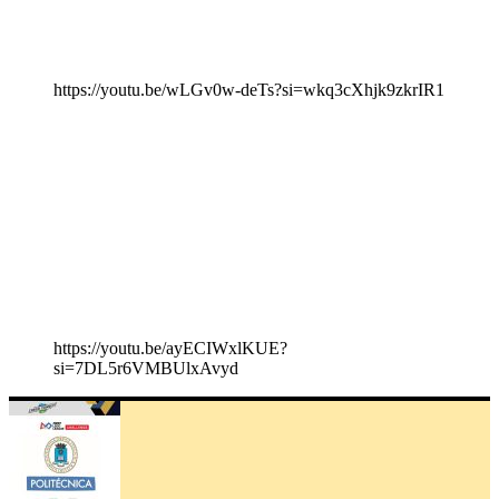
https://youtu.be/wLGv0w-deTs?si=wkq3cXhjk9zkrIR1
https://youtu.be/ayECIWxlKUE?
si=7DL5r6VMBUlxAvyd