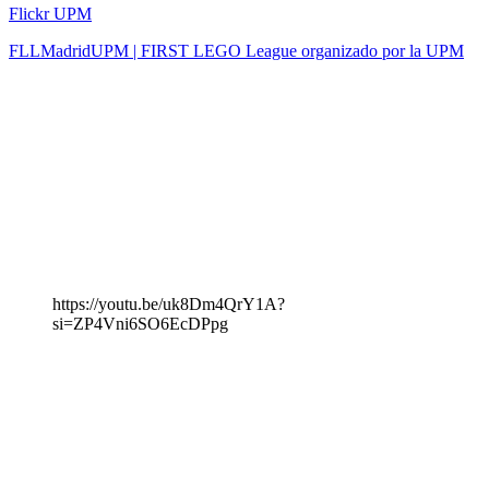
Flickr UPM
FLLMadridUPM | FIRST LEGO League organizado por la UPM
https://youtu.be/uk8Dm4QrY1A?
si=ZP4Vni6SO6EcDPpg