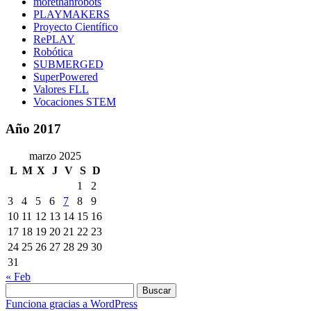
morethanrobots
PLAYMAKERS
Proyecto Científico
RePLAY
Robótica
SUBMERGED
SuperPowered
Valores FLL
Vocaciones STEM
Año 2017
marzo 2025
L
M
X
J
V
S
D
1
2
3
4
5
6
7
8
9
10
11
12
13
14
15
16
17
18
19
20
21
22
23
24
25
26
27
28
29
30
31
« Feb
Buscar:
Funciona gracias a WordPress