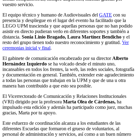
vuestro servicio.
El equipo técnico y humano de Audiovisuales del
GATE
con su
presencia y despliegue en el lugar del evento ha facilitado que la
LEGO UPM trascienda y que aquellas personas que no han podido
asistir en directo pudieran verlo en diferentes soportes y también a
distancia.
Sonia Linio Bragado, Laura Martínez Bendicho
y el
resto del grupo tienen todo nuestro reconocimiento y gratitud.
Ver
ceremonias inicial y final
.
El gabinete de comunicación encabezado por su director
Alberto
Hernández
Izquierdo
se ha volcado desde el minuto uno,
incansables en todos los frentes, la web, las redes sociales, fotografía
y documentación en general. También, extender este agradecimiento
a todas las personas que trabajan en la UPM y que de una u otra
manera han contribuido a que esto sea posible.
El Vicerrectorado de Comunicación y Relaciones Institucionales
(VRI) dirigido por la profesora
Marta Olea de Cárdenas,
ha
impulsado esta edición y además ha participado como juez, muchas
gracias, Marta por tu apoyo.
Este esfuerzo de coordinación alcanza a los estudiantes de las
diferentes Escuelas que formaron el grueso de voluntarios, al
personal de administración y servicios, así como a un buen número