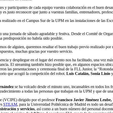
 y participantes de cada equipo vuestra colaboración en el buen desarr
o y es justo reconocer que junto a vuestras familias, entrenadores, profe
lizado en el Campus Sur de la UPM en las instalaciones de las Escue
do una jornada de sábado agradable y festiva. Desde el Comité de Organ
sa predisposición no habría sido posible.
rnos de alguien, queremos resaltar el buen trabajo previo realizado por 
puestos, muchas gracias por vuestro servicio.
encia y despliegue en el lugar del evento nos ha facilitado, una vez má
istancia. El streaming también hizo posible que, en algunos espacios ubi
ieron las presentaciones y ceremonia final de la FLL Junior, la “Rotond
orio que acogió la competición del robot.
Luis Catalán, Sonia Linio
y
ernández
se ha volcado desde el minuto uno, incansables en todos los fr
adecimiento a todas las personas que trabajan en la UPM y que de una 
r (VCIPE) dirigido por el profesor
Francisco Javier Jiménez Leube,
nes
STEAM
, para la Universidad Politécnica de Madrid es todo un desaf
istración y servicios
, así como a un buen número del personal docente