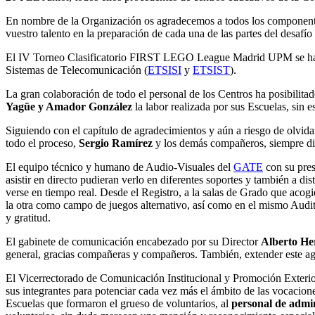
En nombre de la Organización os agradecemos a todos los componentes
vuestro talento en la preparación de cada una de las partes del desafí
El IV Torneo Clasificatorio FIRST LEGO League Madrid UPM se ha rea
Sistemas de Telecomunicación (
ETSISI
y
ETSIST
).
La gran colaboración de todo el personal de los Centros ha posibilita
Yagüe y Amador González
la labor realizada por sus Escuelas, sin e
Siguiendo con el capítulo de agradecimientos y aún a riesgo de olvida
todo el proceso,
Sergio Ramírez
y los demás compañeros, siempre dis
El equipo técnico y humano de Audio-Visuales del
GATE
con su pres
asistir en directo pudieran verlo en diferentes soportes y también a d
verse en tiempo real. Desde el Registro, a la salas de Grado que acog
la otra como campo de juegos alternativo, así como en el mismo Audit
y gratitud.
El gabinete de comunicación encabezado por su Director
Alberto H
general, gracias compañeras y compañeros. También, extender este agr
El Vicerrectorado de Comunicación Institucional y Promoción Exterio
sus integrantes para potenciar cada vez más el ámbito de las vocacio
Escuelas que formaron el grueso de voluntarios, al
personal de admin