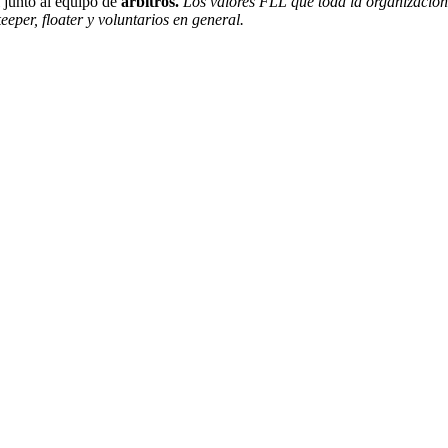
 junto al equipo de
árbitros.
Los valores FLL que toda la organización 
eeper, floater y voluntarios en general.