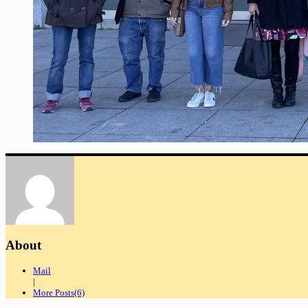
About
Mail
|
More Posts(6)