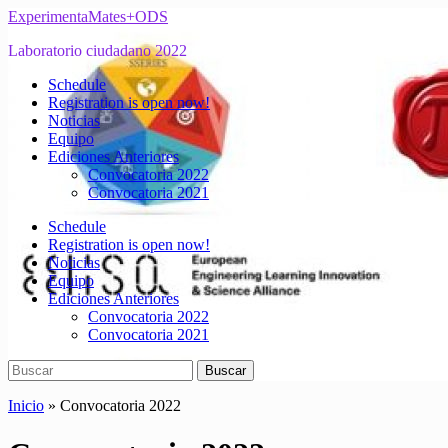
Saltar
ExperimentaMates+ODS
al
Laboratorio ciudadano 2022
contenido
principal
Alternar
Schedule
el
Registration is open now!
menú
Noticias
móvil
Equipo
Ediciones Anteriores
Convocatoria 2022
Convocatoria 2021
Schedule
Registration is open now!
Noticias
Equipo
Ediciones Anteriores
Convocatoria 2022
Convocatoria 2021
Buscar:
Buscar
Inicio
»
Convocatoria 2022