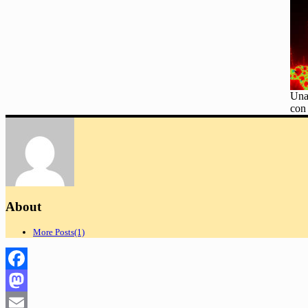
Una
con
About
More Posts(1)
Facebook
Mastodon