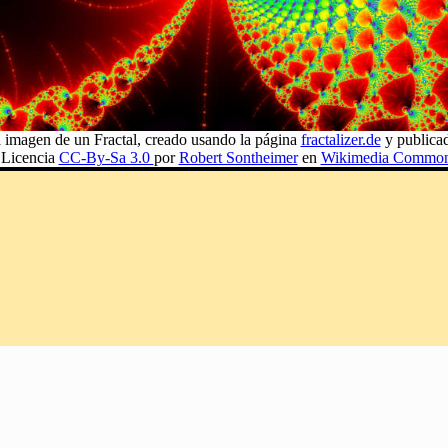
 imagen de un Fractal, creado usando la página
fractalizer.de
y publica
 Licencia
CC-By-Sa 3.0
por
Robert Sontheimer
en
Wikimedia Commo