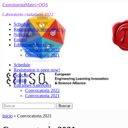
Saltar
ExperimentaMates+ODS
al
Laboratorio ciudadano 2022
contenido
principal
Alternar
Schedule
el
Registration is open now!
menú
Noticias
móvil
Equipo
Ediciones Anteriores
Convocatoria 2022
Convocatoria 2021
Schedule
Registration is open now!
Noticias
Equipo
Ediciones Anteriores
Convocatoria 2022
Convocatoria 2021
Buscar:
Buscar
Inicio
»
Convocatoria 2021