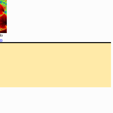
do
ns