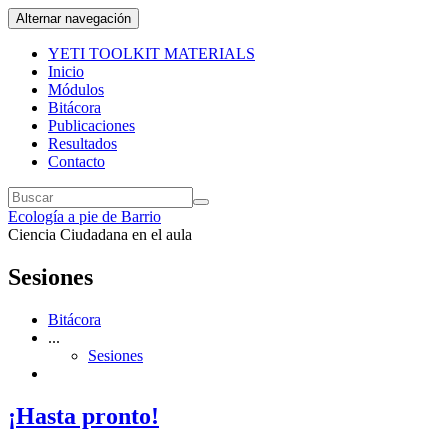
Alternar navegación
YETI TOOLKIT MATERIALS
Inicio
Módulos
Bitácora
Publicaciones
Resultados
Contacto
Ecología a pie de Barrio
Ciencia Ciudadana en el aula
Sesiones
Bitácora
...
Sesiones
¡Hasta pronto!