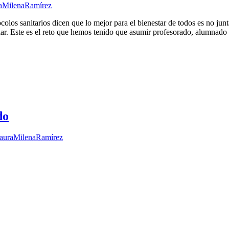
aMilenaRamírez
los sanitarios dicen que lo mejor para el bienestar de todos es no junt
lar. Este es el reto que hemos tenido que asumir profesorado, alumnado
do
auraMilenaRamírez