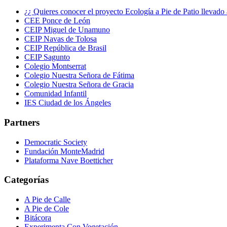
¿¿ Quieres conocer el proyecto Ecología a Pie de Patio llevad
CEE Ponce de León
CEIP Miguel de Unamuno
CEIP Navas de Tolosa
CEIP República de Brasil
CEIP Sagunto
Colegio Montserrat
Colegio Nuestra Señora de Fátima
Colegio Nuestra Señora de Gracia
Comunidad Infantil
IES Ciudad de los Ángeles
Partners
Democratic Society
Fundación MonteMadrid
Plataforma Nave Boetticher
Categorías
A Pie de Calle
A Pie de Cole
Bitácora
Experimenta Con Vegetación