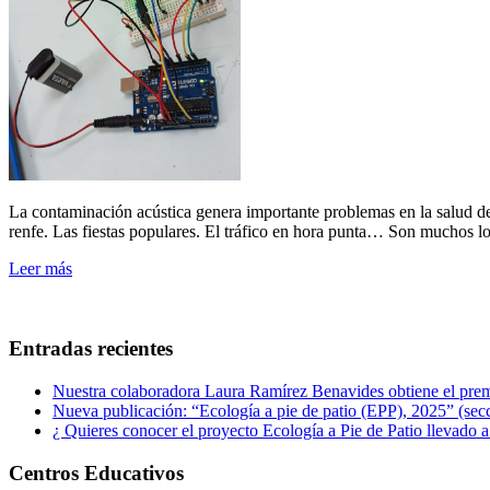
La contaminación acústica genera importante problemas en la salud de 
renfe. Las fiestas populares. El tráfico en hora punta… Son muchos 
Leer más
Entradas recientes
Nuestra colaboradora Laura Ramírez Benavides obtiene el prem
Nueva publicación: “Ecología a pie de patio (EPP), 2025” (secc
¿ Quieres conocer el proyecto Ecología a Pie de Patio llevado
Centros Educativos