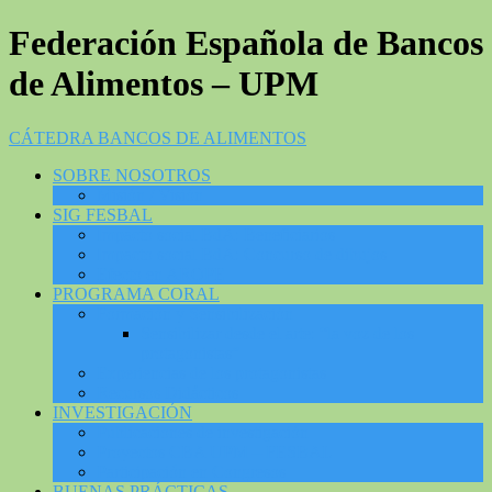
Federación Española de Bancos
de Alimentos – UPM
CÁTEDRA BANCOS DE ALIMENTOS
SOBRE NOSOTROS
Misión / Visión
SIG FESBAL
Impacto social BdA: Beneficiarios
Impacto social BdA: Concurso de dibujos
Efecto en AROPE
PROGRAMA CORAL
Formación y Sensibilización
Sensibilizar desde el arte: “la voz de los
protagonistas”
Experiencias de los protagonistas
Recursos Didácticos
INVESTIGACIÓN
Publicaciones de investigación
Proyectos CBA UPM – FESBAL
Participación en Congresos
BUENAS PRÁCTICAS