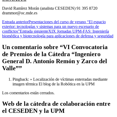
David Ramírez Morán (analista CESEDEN) 91 395 8720
drammor@oc.mde.es
Navegación
Entrada anterior
Presentaciones del curso de verano “El espacio
exterior: tecnologías y sistemas para un nuevo escenario de
de
conflictos”
Entrada siguiente
XIX Jornadas UPM-FAS: Ingeniería
entradas
biomédica y biotecnología para aplicaciones de defensa y seguridad
Un comentario sobre “VI Convocatoria
de Premios de la Cátedra “Ingeniero
General D. Antonio Remón y Zarco del
Valle””
Pingback: » Localización de víctimas enterradas mediante
imagen térmica El blog de la Robótica en la UPM
Los comentarios están cerrados.
Web de la cátedra de colaboración entre
el CESEDEN y la UPM