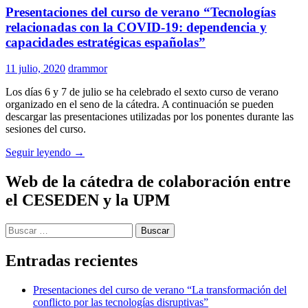
Presentaciones del curso de verano “Tecnologías
relacionadas con la COVID-19: dependencia y
capacidades estratégicas españolas”
11 julio, 2020
drammor
Los días 6 y 7 de julio se ha celebrado el sexto curso de verano
organizado en el seno de la cátedra. A continuación se pueden
descargar las presentaciones utilizadas por los ponentes durante las
sesiones del curso.
Presentaciones
Seguir leyendo
→
del
curso
Web de la cátedra de colaboración entre
de
el CESEDEN y la UPM
verano
“Tecnologías
relacionadas
Buscar:
con
la
Entradas recientes
COVID-
19:
dependencia
Presentaciones del curso de verano “La transformación del
y
conflicto por las tecnologías disruptivas”