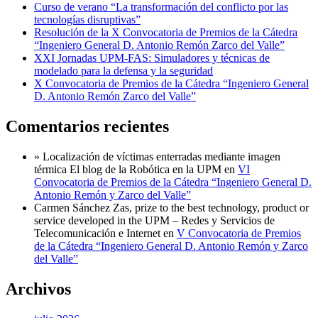
capacidades
Curso de verano “La transformación del conflicto por las
estratégicas
tecnologías disruptivas”
españolas”
Resolución de la X Convocatoria de Premios de la Cátedra
“Ingeniero General D. Antonio Remón Zarco del Valle”
XXI Jornadas UPM-FAS: Simuladores y técnicas de
modelado para la defensa y la seguridad
X Convocatoria de Premios de la Cátedra “Ingeniero General
D. Antonio Remón Zarco del Valle”
Comentarios recientes
» Localización de víctimas enterradas mediante imagen
térmica El blog de la Robótica en la UPM
en
VI
Convocatoria de Premios de la Cátedra “Ingeniero General D.
Antonio Remón y Zarco del Valle”
Carmen Sánchez Zas, prize to the best technology, product or
service developed in the UPM – Redes y Servicios de
Telecomunicación e Internet
en
V Convocatoria de Premios
de la Cátedra “Ingeniero General D. Antonio Remón y Zarco
del Valle”
Archivos