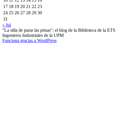
10
11
12
13
14
15
16
17
18
19
20
21
22
23
24
25
26
27
28
29
30
31
« Jul
"La silla de parar las prisas": el blog de la Biblioteca de la ETS
Ingenieros Industriales de la UPM
Funciona gracias a WordPress