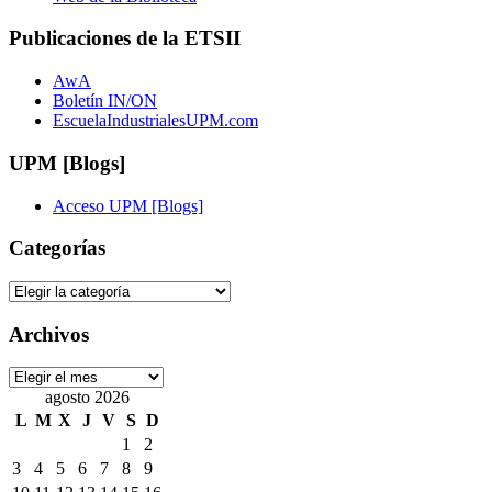
Publicaciones de la ETSII
AwA
Boletín IN/ON
EscuelaIndustrialesUPM.com
UPM [Blogs]
Acceso UPM [Blogs]
Categorías
Categorías
Archivos
Archivos
agosto 2026
L
M
X
J
V
S
D
1
2
3
4
5
6
7
8
9