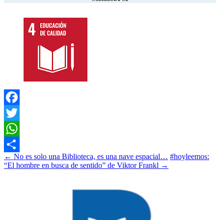
Facebook
Twitter
WhatsApp
Navegación
←
No es solo una Biblioteca, es una nave espacial…
#hoyleemos:
Compartir
“El hombre en busca de sentido” de Viktor Frankl
→
de
entradas