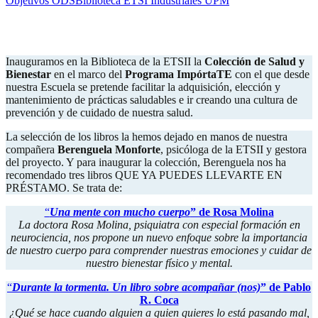
Objetivos ODS
Biblioteca ETSI Industriales UPM
.
.
Inauguramos en la Biblioteca de la ETSII la
Colección de Salud y
Bienestar
en el marco del
Programa ImpórtaTE
con el que desde
nuestra Escuela se pretende facilitar la adquisición, elección y
mantenimiento de prácticas saludables e ir creando una cultura de
prevención y de cuidado de nuestra salud.
La selección de los libros la hemos dejado en manos de nuestra
compañera
Berenguela Monforte
, psicóloga de la ETSII y gestora
del proyecto. Y para inaugurar la colección, Berenguela nos ha
recomendado tres libros QUE YA PUEDES LLEVARTE EN
PRÉSTAMO. Se trata de:
“
Una mente con mucho cuerpo
” de Rosa Molina
La doctora Rosa Molina, psiquiatra con especial formación en
neurociencia, nos propone un nuevo enfoque sobre la importancia
de nuestro cuerpo para comprender nuestras emociones y cuidar de
nuestro bienestar físico y mental.
“
Durante la tormenta. Un libro sobre acompañar (nos)
” de Pablo
R. Coca
¿Qué se hace cuando alguien a quien quieres lo está pasando mal,