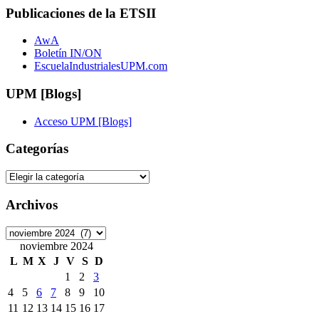
Publicaciones de la ETSII
AwA
Boletín IN/ON
EscuelaIndustrialesUPM.com
UPM [Blogs]
Acceso UPM [Blogs]
Categorías
Categorías
Archivos
Archivos
noviembre 2024
L
M
X
J
V
S
D
1
2
3
4
5
6
7
8
9
10
11
12
13
14
15
16
17