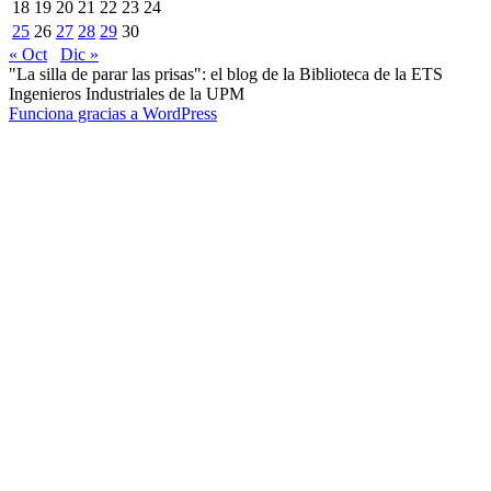
18
19
20
21
22
23
24
25
26
27
28
29
30
« Oct
Dic »
"La silla de parar las prisas": el blog de la Biblioteca de la ETS
Ingenieros Industriales de la UPM
Funciona gracias a WordPress