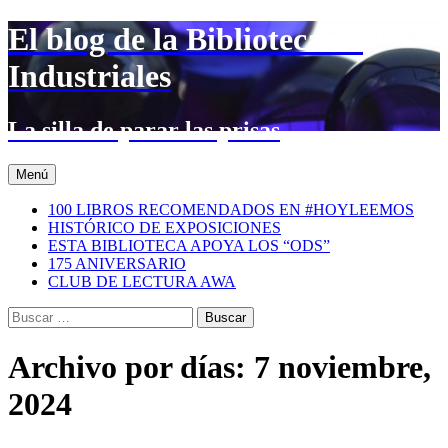
Saltar
El blog de la Biblioteca de
al
contenido
Industriales
La silla de parar las prisas
Menú
100 LIBROS RECOMENDADOS EN #HOYLEEMOS
HISTÓRICO DE EXPOSICIONES
ESTA BIBLIOTECA APOYA LOS “ODS”
175 ANIVERSARIO
CLUB DE LECTURA AWA
Buscar:
Archivo por días: 7 noviembre,
2024