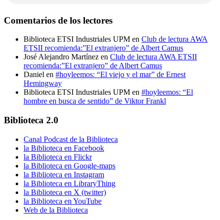
Comentarios de los lectores
Biblioteca ETSI Industriales UPM
en
Club de lectura AWA
ETSII recomienda:”El extranjero” de Albert Camus
José Alejandro Martínez
en
Club de lectura AWA ETSII
recomienda:”El extranjero” de Albert Camus
Daniel
en
#hoyleemos: “El viejo y el mar” de Ernest
Hemingway
Biblioteca ETSI Industriales UPM
en
#hoyleemos: “El
hombre en busca de sentido” de Viktor Frankl
Biblioteca 2.0
Canal Podcast de la Biblioteca
la Biblioteca en Facebook
la Biblioteca en Flickr
la Biblioteca en Google-maps
la Biblioteca en Instagram
la Biblioteca en LibraryThing
la Biblioteca en X (twitter)
la Biblioteca en YouTube
Web de la Biblioteca