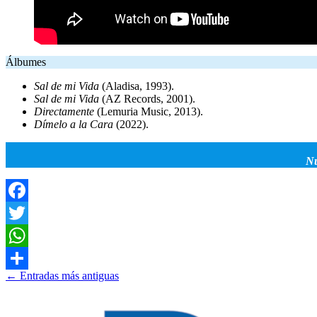
Álbumes
Sal de mi Vida
(Aladisa, 1993).
Sal de mi Vida
(AZ Records, 2001).
Directamente
(Lemuria Music, 2013).
Dímelo a la Cara
(2022).
Nu
Facebook
Twitter
WhatsApp
Ir
←
Entradas más antiguas
Compartir
a
las