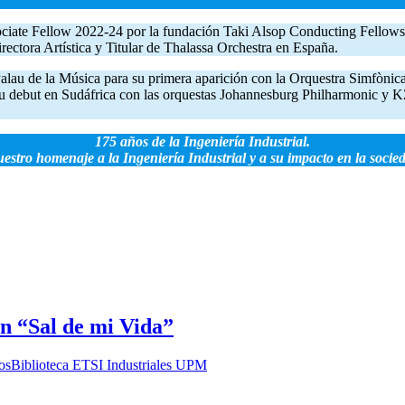
iate Fellow 2022-24 por la fundación Taki Alsop Conducting Fellowsh
ectora Artística y Titular de Thalassa Orchestra en España.
Palau de la Música para su primera aparición con la Orquestra Simfònica
u debut en Sudáfrica con las orquestas Johannesburg Philharmonic y K
175 años de la Ingeniería Industrial.
estro homenaje a la Ingeniería Industrial y a su impacto en la socie
on “Sal de mi Vida”
os
Biblioteca ETSI Industriales UPM