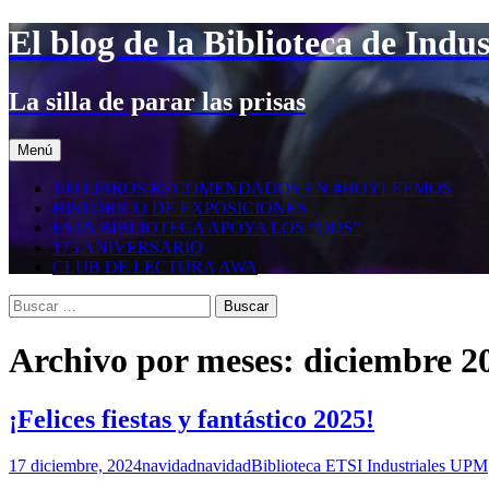
Saltar
El blog de la Biblioteca de Indus
al
contenido
La silla de parar las prisas
Menú
100 LIBROS RECOMENDADOS EN #HOYLEEMOS
HISTÓRICO DE EXPOSICIONES
ESTA BIBLIOTECA APOYA LOS “ODS”
175 ANIVERSARIO
CLUB DE LECTURA AWA
Buscar:
Archivo por meses: diciembre 2
¡Felices fiestas y fantástico 2025!
17 diciembre, 2024
navidad
navidad
Biblioteca ETSI Industriales UPM