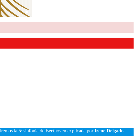
remos la 5ª sinfonía de Beethoven explicada por
Irene Delgado