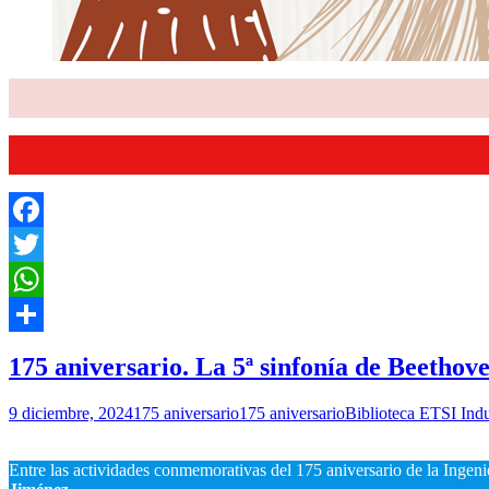
Facebook
Twitter
WhatsApp
Compartir
175 aniversario. La 5ª sinfonía de Beetho
9 diciembre, 2024
175 aniversario
175 aniversario
Biblioteca ETSI Ind
Entre las actividades conmemorativas del 175 aniversario de la Ingenie