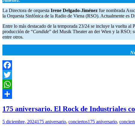
Jiménez
.
La Directora de orquesta
Irene Delgado-Jiménez
fue nombrada Assoc
la Orquesta Sinfónica de la Radio de Viena (RSO). Actualmente es Dir
Entre lo más destacado de la temporada 23/24 se incluye la vuelta al 
producción de “
Candide
” del Musik Theater an der Wien y la RSO; s
entre otros.
Nu
Facebook
Twitter
WhatsApp
Compartir
175 aniversario. El Rock de Industriales c
5 diciembre, 2024
175 aniversario
,
conciertos
175 aniversario
,
conciert