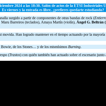
iciembre 2024 a las 18:30. Salón de actos de la ETSI Industriales
Es viernes y la entrada es libre, ¿prefieres quedarte estudiando?
nalla surgido a partir de componentes de otras bandas de rock (
Entierr
, Maru Barreiros (teclados), Amaya Martín (violín),
Ángel G. Beltrán (
st movida. Han logrado mantener en el tiempo actuando por la mayoría 
 de Bowie, de los Stones… y de los mismísimos
Burning
.
respo (
Trastos
) con quién también han actuado sobre el escenario junt