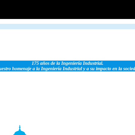
175 años de la Ingeniería Industrial.
estro homenaje a la Ingeniería Industrial y a su impacto en la socie