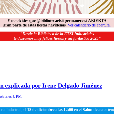
Y no olvides que @bibliotecaetsii permanecerá ABIERTA
gran parte de estas fiestas navideñas
.
Ver calendario de apertura
.
“Desde la Biblioteca de la ETSI Industriales
te deseamos muy felices fiestas y un fantástico 2025”
ven explicada por Irene Delgado Jiménez
ustriales UPM
ría Industrial, el
18 de diciembre
a las
12:00
en el
Salón de actos
tend