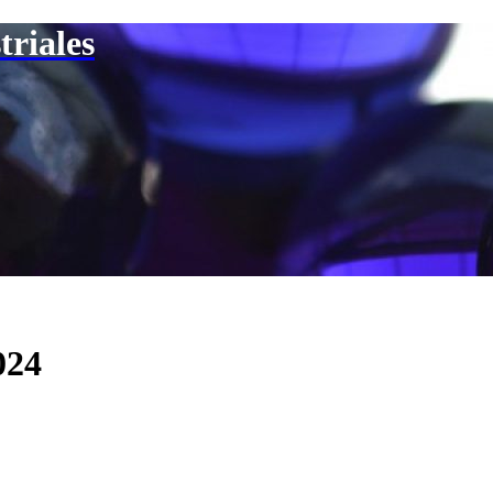
triales
024