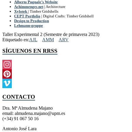
Alberto Pugnale’s Website
Achimmenges
.
net
| Architecture
Xylotek
| Timber Gridshells
CEPT Portf
olio
| Digital Crafts: Timber Gridshell
Design to Production
Lehmann-gruppe
Taller Experimental 2 (Semestre de primavera 2023)
Etiquetado en:
AJL
AMM
ARV
SÍGUENOS EN RRSS
Instagram
Pinterest
Vimeo
CONTACTO
Dra. Mª Almudena Majano
email: almudena.majano@upm.es
(+34) 91 067 50 16
Antonio José Lara