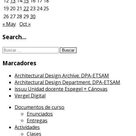
12
13
14
15
16
17
18
19
20
21
22
23
24
25
26
27
28
29
30
« May
Oct »
Search…
Buscar:
Marcadores
Architectural Design Archive. DPA-ETSAM
Architectural Design Department. DPA-ETSAM
issuu Unidad docente Espegel + Cánovas
Vergel Digital
Documentos de curso
Enunciados
Entregas
Actividades
Clases