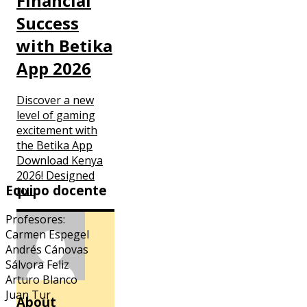
Financial
Success
with Betika
App 2026
Discover a new
level of gaming
excitement with
the Betika App
Download Kenya
2026! Designed
Equipo docente
to…
Profesores:
Carmen Espegel
Andrés Cánovas
Sálvora Feliz
Arturo Blanco
Juan Tur
About