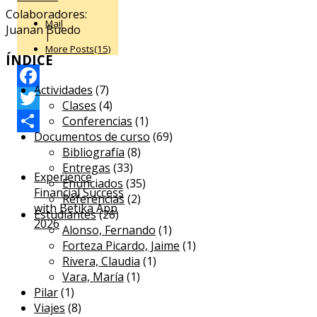
Colaboradores:
Mail
Juanan Buedo
|
More Posts(15)
ÍNDICE
Actividades
(7)
Facebook
Clases
(4)
Conferencias
(1)
Twitter
Documentos de curso
(69)
Compartir
Bibliografía
(8)
Entregas
(33)
Experience
Enunciados
(35)
Financial Success
Referencias
(2)
with Betika App
Estudiantes
(26)
2026
Alonso, Fernando
(1)
Forteza Picardo, Jaime
(1)
Rivera, Claudia
(1)
Vara, María
(1)
Pilar
(1)
Viajes
(8)