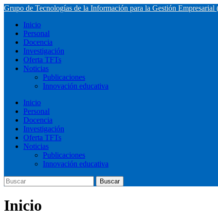
Saltar
Grupo de Tecnologías de la Información para la Gestión Empresarial
al
Alternar
Inicio
contenido
el
Personal
principal
menú
Docencia
móvil
Investigación
Oferta TFTs
Noticias
Publicaciones
Innovación educativa
Inicio
Personal
Docencia
Investigación
Oferta TFTs
Noticias
Publicaciones
Innovación educativa
Buscar:
Buscar
Inicio