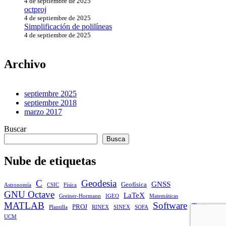
4 de septiembre de 2025
octproj
4 de septiembre de 2025
Simplificación de polilíneas
4 de septiembre de 2025
Archivo
septiembre 2025
septiembre 2018
marzo 2017
Buscar
Busca
Nube de etiquetas
C
Geodesia
GNSS
Geofísica
Astronomía
CSIC
Física
GNU Octave
LaTeX
Greiner-Hormann
IGEO
Matemáticas
MATLAB
Software
Textos
PROJ
Plantilla
RINEX
SINEX
SOFA
UCM