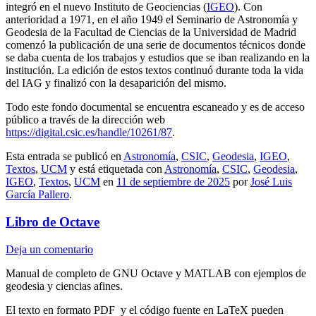
integró en el nuevo Instituto de Geociencias (
IGEO
). Con
anterioridad a 1971, en el año 1949 el Seminario de Astronomía y
Geodesia de la Facultad de Ciencias de la Universidad de Madrid
comenzó la publicación de una serie de documentos técnicos donde
se daba cuenta de los trabajos y estudios que se iban realizando en la
institución. La edición de estos textos continuó durante toda la vida
del IAG y finalizó con la desaparición del mismo.
Todo este fondo documental se encuentra escaneado y es de acceso
público a través de la dirección web
https://digital.csic.es/handle/10261/87
.
Esta entrada se publicó en
Astronomía
,
CSIC
,
Geodesia
,
IGEO
,
Textos
,
UCM
y está etiquetada con
Astronomía
,
CSIC
,
Geodesia
,
IGEO
,
Textos
,
UCM
en
11 de septiembre de 2025
por
José Luis
García Pallero
.
Libro de Octave
Deja un comentario
Manual de completo de GNU Octave y MATLAB con ejemplos de
geodesia y ciencias afines.
El texto en formato PDF y el código fuente en LaTeX pueden