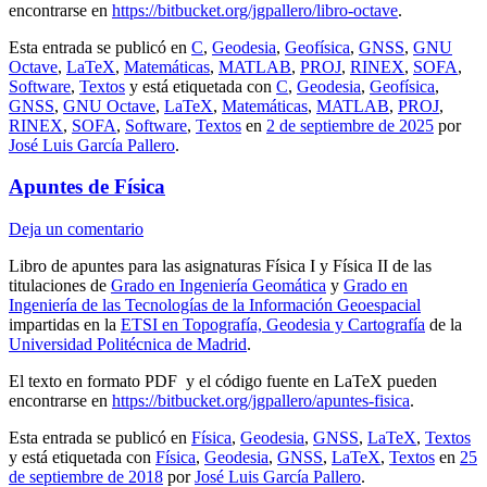
encontrarse en
https://bitbucket.org/jgpallero/libro-octave
.
Esta entrada se publicó en
C
,
Geodesia
,
Geofísica
,
GNSS
,
GNU
Octave
,
LaTeX
,
Matemáticas
,
MATLAB
,
PROJ
,
RINEX
,
SOFA
,
Software
,
Textos
y está etiquetada con
C
,
Geodesia
,
Geofísica
,
GNSS
,
GNU Octave
,
LaTeX
,
Matemáticas
,
MATLAB
,
PROJ
,
RINEX
,
SOFA
,
Software
,
Textos
en
2 de septiembre de 2025
por
José Luis García Pallero
.
Apuntes de Física
Deja un comentario
Libro de apuntes para las asignaturas Física I y Física II de las
titulaciones de
Grado en Ingeniería Geomática
y
Grado en
Ingeniería de las Tecnologías de la Información Geoespacial
impartidas en la
ETSI en Topografía, Geodesia y Cartografía
de la
Universidad Politécnica de Madrid
.
El texto en formato PDF y el código fuente en LaTeX pueden
encontrarse en
https://bitbucket.org/jgpallero/apuntes-fisica
.
Esta entrada se publicó en
Física
,
Geodesia
,
GNSS
,
LaTeX
,
Textos
y está etiquetada con
Física
,
Geodesia
,
GNSS
,
LaTeX
,
Textos
en
25
de septiembre de 2018
por
José Luis García Pallero
.