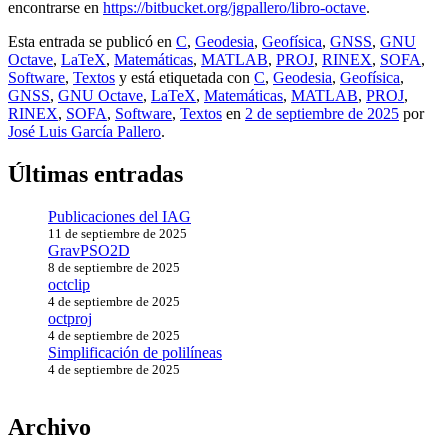
encontrarse en
https://bitbucket.org/jgpallero/libro-octave
.
Esta entrada se publicó en
C
,
Geodesia
,
Geofísica
,
GNSS
,
GNU
Octave
,
LaTeX
,
Matemáticas
,
MATLAB
,
PROJ
,
RINEX
,
SOFA
,
Software
,
Textos
y está etiquetada con
C
,
Geodesia
,
Geofísica
,
GNSS
,
GNU Octave
,
LaTeX
,
Matemáticas
,
MATLAB
,
PROJ
,
RINEX
,
SOFA
,
Software
,
Textos
en
2 de septiembre de 2025
por
José Luis García Pallero
.
Últimas entradas
Publicaciones del IAG
11 de septiembre de 2025
GravPSO2D
8 de septiembre de 2025
octclip
4 de septiembre de 2025
octproj
4 de septiembre de 2025
Simplificación de polilíneas
4 de septiembre de 2025
Archivo