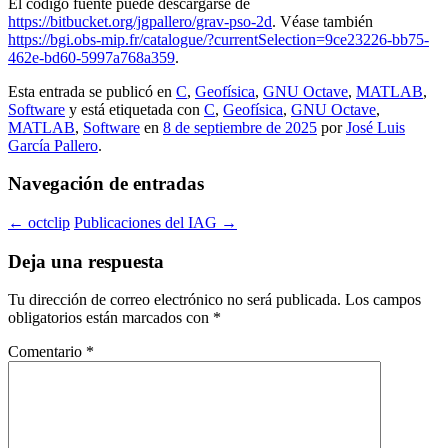
El código fuente puede descargarse de
https://bitbucket.org/jgpallero/grav-pso-2d
. Véase también
https://bgi.obs-mip.fr/catalogue/?currentSelection=9ce23226-bb75-
462e-bd60-5997a768a359
.
Esta entrada se publicó en
C
,
Geofísica
,
GNU Octave
,
MATLAB
,
Software
y está etiquetada con
C
,
Geofísica
,
GNU Octave
,
MATLAB
,
Software
en
8 de septiembre de 2025
por
José Luis
García Pallero
.
Navegación de entradas
←
octclip
Publicaciones del IAG
→
Deja una respuesta
Tu dirección de correo electrónico no será publicada.
Los campos
obligatorios están marcados con
*
Comentario
*