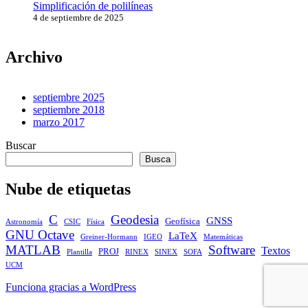
Simplificación de polilíneas
4 de septiembre de 2025
Archivo
septiembre 2025
septiembre 2018
marzo 2017
Buscar
Busca
Nube de etiquetas
C
Geodesia
GNSS
Geofísica
Astronomía
CSIC
Física
GNU Octave
LaTeX
Greiner-Hormann
IGEO
Matemáticas
MATLAB
Software
Textos
PROJ
Plantilla
RINEX
SINEX
SOFA
UCM
Funciona gracias a WordPress