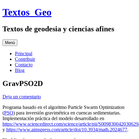
Saltar
Textos_Geo
al
contenido
Textos de geodesia y ciencias afines
Menú
Principal
Contribuir
Contacto
Blog
GravPSO2D
Deja un comentario
Programa basado en el algoritmo Particle Swarm Optimization
(
PSO
) para inversión gravimétrica en cuencas sedimentarias.
Implementación práctica del modelo desarrollado en
https://www.sciencedirect.com/science/article/pii/S009830042030629
y
https://www.aimspress.com/article/doi/10.3934/math.2024677
.