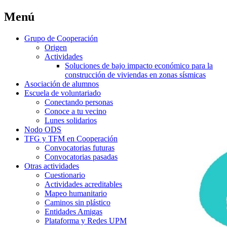
Menú
Grupo de Cooperación
Origen
Actividades
Soluciones de bajo impacto económico para la
construcción de viviendas en zonas sísmicas
Asociación de alumnos
Escuela de voluntariado
Conectando personas
Conoce a tu vecino
Lunes solidarios
Nodo ODS
TFG y TFM en Cooperación
Convocatorias futuras
Convocatorias pasadas
Otras actividades
Cuestionario
Actividades acreditables
Mapeo humanitario
Caminos sin plástico
Entidades Amigas
Plataforma y Redes UPM