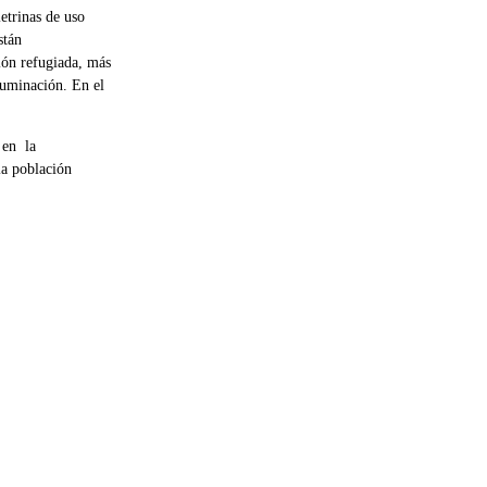
etrinas de uso
stán
ión refugiada, más
uminación. En el
 en la
la población