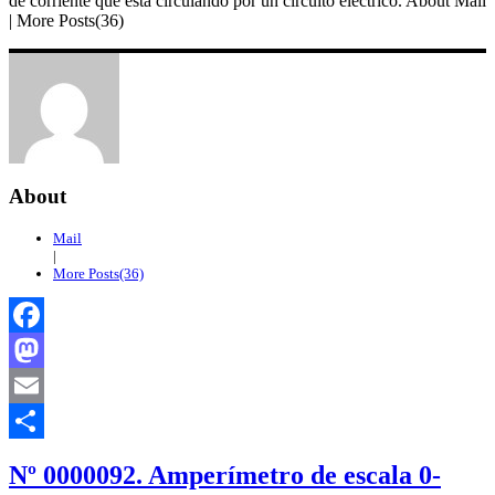
de corriente que está circulando por un circuito eléctrico. About Mail
| More Posts(36)
About
Mail
|
More Posts(36)
Facebook
Mastodon
Email
Compartir
Nº 0000092. Amperímetro de escala 0-