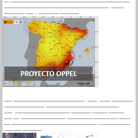
Convenio de colaboración entre el Instituto Geográfico
Nacional (IGN) y la UPM. (Leer más)
Proyecto coordinado sobre Estudios geológicos y sísmicos
en Centroamérica y lecciones hacia la evaluación del
riesgo sísmico en el Sur de España compuesto por dos
subproyectos GEOTACTICA y ASPERIDES liderados por el
Departamento de Geodinámica de la UCM y por el GIIS de
la UPM (Leer más)