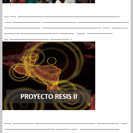
El proyecto RESIS II ha dado continuidad a una serie de
proyectos de cooperación con los países cantroamericanos
desde 1990. El objetivo fue la evaluación de la peligrosidad
sísmica, la vulnerabilidad y el riesgo bajo el lema de
"aprender haciendo" (Leer más).
Proyecto de Optimización de Herramientas y Metodologías
para el desarrollo de mapas de peligrosidad sísmica en
España. Revisión de la Norma Sismorresistente NCSE_02.