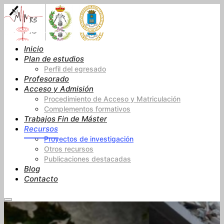
Inicio
Plan de estudios
Perfil del egresado
Profesorado
Acceso y Admisión
Procedimiento de Acceso y Matriculación
Complementos formativos
Trabajos Fin de Máster
Recursos
Proyectos de investigación
Otros recursos
Publicaciones destacadas
Blog
Contacto
Menú
principal