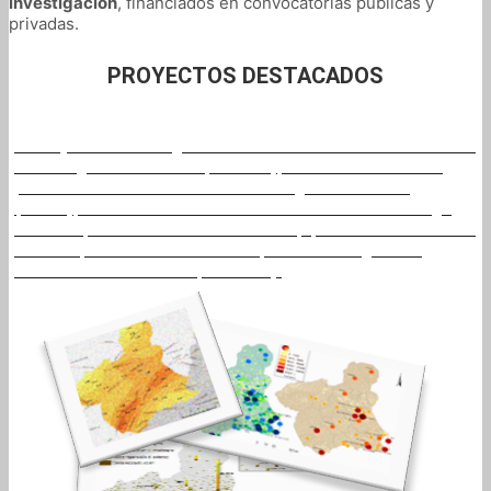
investigación
, financiados en convocatorias públicas y
privadas.
PROYECTOS DESTACADOS
El Proyecto de "Riesgo Sísmico de la Comunidad Autónoma
de la Región de Murcia" (RISMUR), se ha desarrollado a
petición de Protección Civil de la Región de Murcia
(PCRM), con el fin de obtener resultados sobre el riesgo
sísmico que afecta a esa Comunidad, que a su vez sirvieran
de base para la elaboración del plan de Emergencias
encomendado a PCRM (Leer más).