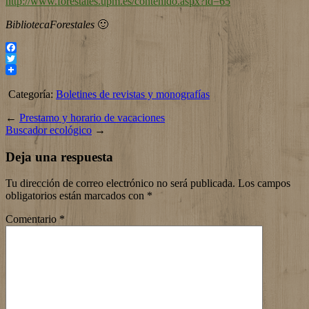
http://www.forestales.upm.es/contenido.aspx?id=65
BibliotecaForestales
🙂
Facebook
Twitter
Categoría:
Boletines de revistas y monografías
←
Prestamo y horario de vacaciones
Buscador ecológico
→
Deja una respuesta
Tu dirección de correo electrónico no será publicada.
Los campos
obligatorios están marcados con
*
Comentario
*