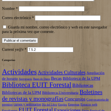
Nombre
*
Correo electrónico
*
Guarda mi nombre, correo electrónico y web en este navegador
para la próxima vez que comente.
Current ye@r
*
Categorías
Actividades
Actividades Culturales
Ampliación
Becas
Biblioteca de la UPM
de horario
Aniversario
Bases de Datos
Biblioteca EUIT Forestal
Bibliotecas
Boletines
Bibliotecas de la UPM
Biblioteca Universitaria
de revistas y monografías
Concursos
Convocatoria de
cursos y seminarios
premios
Espacio web
Empresas
Empleo
Día del Libro
EUIT Forestal
Exposiciones
Estudiantes
Festival de
Ferias