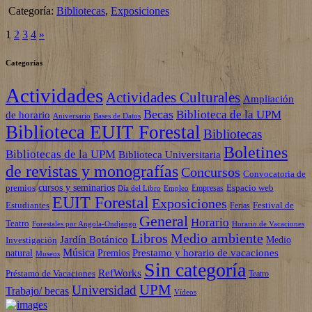
Categoría:
Bibliotecas
,
Exposiciones
1
2
3
4
»
Categorías
Actividades
Actividades Culturales
Ampliación
Becas
Biblioteca de la UPM
de horario
Aniversario
Bases de Datos
Biblioteca EUIT Forestal
Bibliotecas
Boletines
Bibliotecas de la UPM
Biblioteca Universitaria
de revistas y monografías
Concursos
Convocatoria de
cursos y seminarios
premios
Espacio web
Empresas
Empleo
Día del Libro
EUIT Forestal
Exposiciones
Estudiantes
Festival de
Ferias
General
Horario
Teatro
Forestales por Angola-Ondjango
Horario de Vacaciones
Libros
Medio ambiente
Jardín Botánico
Investigación
Medio
Música
Prestamo y horario de vacaciones
natural
Premios
Museos
Sin categoría
RefWorks
Préstamo de Vacaciones
Teatro
UPM
Universidad
Trabajo/ becas
Vídeos