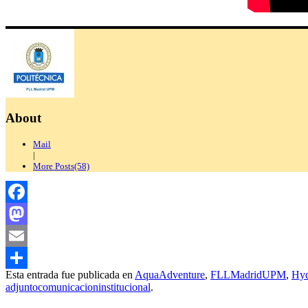
About
Mail
|
More Posts(58)
Facebook
Mastodon
Email
Esta entrada fue publicada en
AquaAdventure
,
FLLMadridUPM
,
Hyd
Compartir
adjuntocomunicacioninstitucional
.