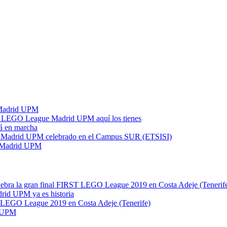
 Madrid UPM
IRST LEGO League Madrid UPM aquí los tienes
á en marcha
e Madrid UPM celebrado en el Campus SUR (ETSISI)
e Madrid UPM
elebra la gran final FIRST LEGO League 2019 en Costa Adeje (Tenerif
rid UPM ya es historia
ST LEGO League 2019 en Costa Adeje (Tenerife)
d UPM