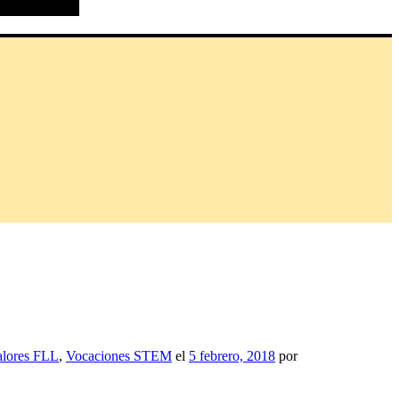
alores FLL
,
Vocaciones STEM
el
5 febrero, 2018
por