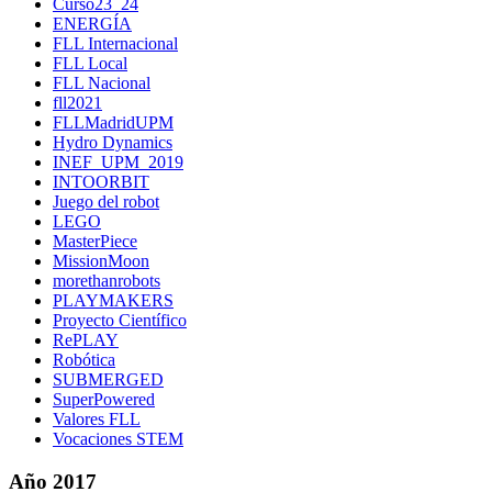
Curso23_24
ENERGÍA
FLL Internacional
FLL Local
FLL Nacional
fll2021
FLLMadridUPM
Hydro Dynamics
INEF_UPM_2019
INTOORBIT
Juego del robot
LEGO
MasterPiece
MissionMoon
morethanrobots
PLAYMAKERS
Proyecto Científico
RePLAY
Robótica
SUBMERGED
SuperPowered
Valores FLL
Vocaciones STEM
Año 2017