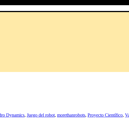
ro Dynamics
,
Juego del robot
,
morethanrobots
,
Proyecto Científico
,
V