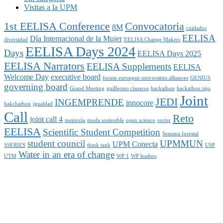
Visitas a la UPM
1st EELISA Conference
Convocatoria
8M
cuidados
EELISA
Día Internacional de la Mujer
diversidad
EELISA Change Makers
EELISA Days 2024
Days
EELISA Days 2025
EELISA Narrators
EELISA Supplements
EELISA
Welcome Day
executive board
forum euroepan universities alliances
GENIUS
governing board
Grand Meeting
guillermo cisneros
hackathon
hackathon tajo
Joint
JEDI
INGEMPRENDE
innocore
hakchathon
igualdad
Call
Reto
joint call 4
mentoría
moda sostenible
open science
rector
EELISA
Scientific Student Competition
Semana forestal
student council
UPMMUN
UPM Conecta
SSERIES
think tank
USP
Water in an era of change
UTM
WP 1
WP leaders