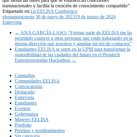
que sienta las bases para que se establezcan conexiones
transnacionales y facilita la creación de conocimiento compartido”
Etiquetado en:
1st EELISA Conference
elenamoracuesta
30 de mayo de 2023
19 de marzo de 2024
Entrevista
←
ANA GARCÍA LASO: “Formar parte de EELISA me ha
permitido conocer a otras personas que están trabajando en la
misma dirección que nosotros y ampliar mi red de contactos”
Estudiantes EELISA se unen en la UPM para transformar la
sostenibilidad de las ciudades del futuro en el Proptech
Entrepreneurship Hackathon
→
Campañas
Comunidades EELISA
Convocatorias
Destacado
Entrevista
Estudiantes
Eventos
Gobernanza
Mujeres EELISA
Portfolio
Premios y nombramientos
Sin categoría