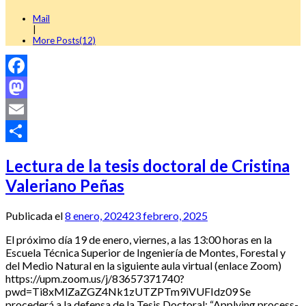
Mail
|
More Posts(12)
Facebook
Mastodon
Email
Compartir
Lectura de la tesis doctoral de Cristina
Valeriano Peñas
Publicada el
8 enero, 2024
23 febrero, 2025
El próximo día 19 de enero, viernes, a las 13:00 horas en la
Escuela Técnica Superior de Ingeniería de Montes, Forestal y
del Medio Natural en la siguiente aula virtual (enlace Zoom)
https://upm.zoom.us/j/83657371740?
pwd=Ti8xMlZaZGZ4Nk1zUTZPTm9iVUFIdz09 Se
procederá a la defensa de la Tesis Doctoral: “Applying process-