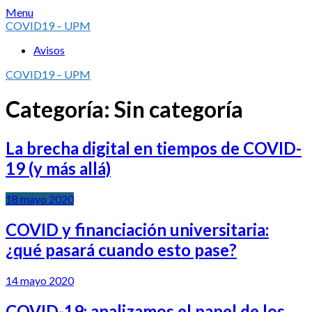
Skip
Menu
to
COVID19 – UPM
content
Avisos
COVID19 – UPM
Categoría:
Sin categoría
La brecha digital en tiempos de COVID-
19 (y más allá)
18 mayo 2020
COVID y financiación universitaria:
¿qué pasará cuando esto pase?
14 mayo 2020
COVID-19: analizamos el papel de los