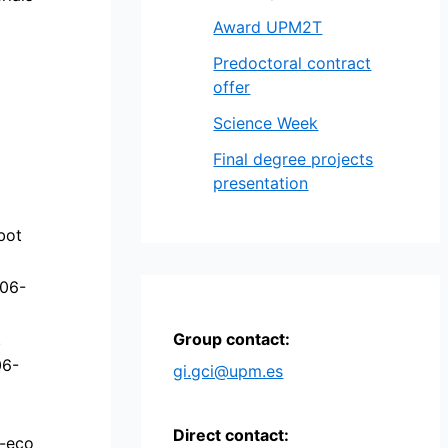
Award UPM2T
Predoctoral contract
offer
Science Week
Final degree projects
presentation
bot
006-
.
Group contact:
06-
gi.gci@upm.es
Direct contact:
o-eco