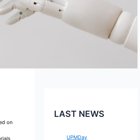
LAST NEWS
sed on
UPMDay
rials