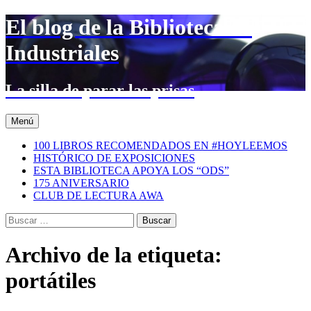
Saltar
El blog de la Biblioteca de
al
contenido
Industriales
La silla de parar las prisas
Menú
100 LIBROS RECOMENDADOS EN #HOYLEEMOS
HISTÓRICO DE EXPOSICIONES
ESTA BIBLIOTECA APOYA LOS “ODS”
175 ANIVERSARIO
CLUB DE LECTURA AWA
Buscar:
Archivo de la etiqueta:
portátiles