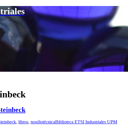
triales
einbeck
Steinbeck
Steinbeck
,
libros
,
nosólotécnica
Biblioteca ETSI Industriales UPM