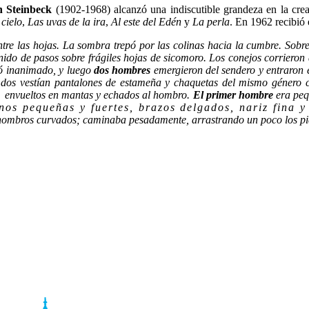
n Steinbeck
(1902-1968) alcanzó una indiscutible grandeza en la crea
cielo
,
Las uvas de la ira
,
Al este del Edén
y
La perla
. En 1962 recibió 
tre las hojas. La sombra trepó
por las colinas hacia la cumbre. Sobre 
onido de pasos
sobre frágiles hojas de sicomoro. Los conejos corrieron
ió
inanimad
o, y luego
dos hombres
emergieron del sendero y entraron e
 dos vestían pantalones de estameña y chaquetas del mismo género 
s
envueltos en mantas y echados al hombro.
El primer hombre
era peq
nos pequeñas y fuertes, brazos delgados, nariz fina 
hombros curvados; caminaba pesadam
ente, arrastrando un poco los p