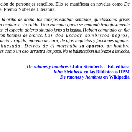
ción de personajes sencillos. Ello se manifiesta en novelas como
De
el Premio Nobel de Literatura.
la orilla de arena, los conejos estaban sentados, quietos
como grises
 a ocultarse sin ruido. Una zancuda garza
se remontó trabajosamente
n el espacio abierto situado
junto a la laguna.
Habían caminado en fila
con botones de bronce.
Lo
s do
s usa
ban so
mbr
ero
s neg
ros
,
ueño y rápido, moreno de
cara, de ojos inquietos y facciones agudas,
y huesuda. Detrás de él
marchaba
su opuesto
: un hombre
ies como un oso arrastra las
patas. No se balanceaban sus brazos a los lados,
De ratones y hombres
/ John Steinbeck – Ed. edhasa
John Steinbeck
en las Bibliotecas UPM
De ratones y hombres
en Wikipedia