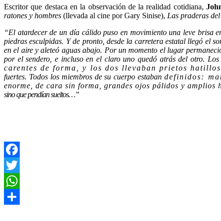
Escritor que destaca en la observación de la realidad cotidiana,
Joh
ratones y hombres
(llevada al cine por Gary Sinise),
Las praderas del 
“El atardecer de un día cálido puso en movimiento una leve brisa en
piedras esculpidas. Y de pronto, desde la carretera estatal llegó el s
en el aire y aleteó aguas abajo. Por un momento el lugar permanec
por el sendero, e incluso en el claro uno quedó atrás del otro.
Los
car
ent
es de for
ma, y los dos ll
eva
ban pri
et
os hat
il
lo
fuertes. Todos los miembros de su cuerpo estaban
definidos: ma
enorme, de cara sin forma, grandes ojos pálidos y amplios
sino que pendían sueltos…”
Facebook
Twitter
WhatsApp
Compartir