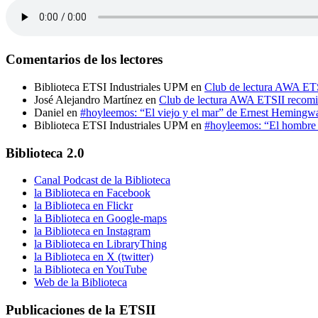
Comentarios de los lectores
Biblioteca ETSI Industriales UPM
en
Club de lectura AWA ETS
José Alejandro Martínez
en
Club de lectura AWA ETSII recomi
Daniel
en
#hoyleemos: “El viejo y el mar” de Ernest Hemingw
Biblioteca ETSI Industriales UPM
en
#hoyleemos: “El hombre e
Biblioteca 2.0
Canal Podcast de la Biblioteca
la Biblioteca en Facebook
la Biblioteca en Flickr
la Biblioteca en Google-maps
la Biblioteca en Instagram
la Biblioteca en LibraryThing
la Biblioteca en X (twitter)
la Biblioteca en YouTube
Web de la Biblioteca
Publicaciones de la ETSII