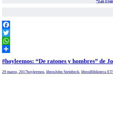
“
Las Uvas
Facebook
Twitter
WhatsApp
Compartir
#hoyleemos: “De ratones y hombres” de Jo
29 marzo, 2017
hoyleemos
,
libros
John Steinbeck
,
libros
Biblioteca ET