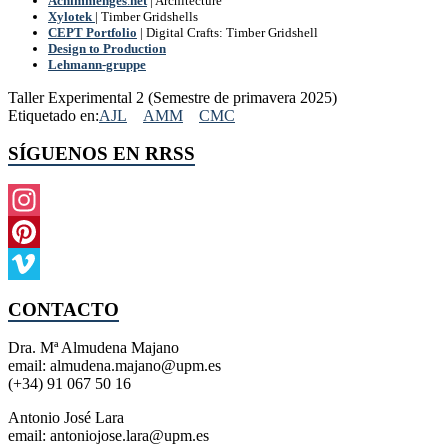
Achimmenges
.
net
| Architecture
Xylotek
| Timber Gridshells
CEPT Portf
olio
| Digital Crafts: Timber Gridshell
Design to Production
Lehmann-gruppe
Taller Experimental 2 (Semestre de primavera 2025)
Etiquetado en:
AJL
AMM
CMC
SÍGUENOS EN RRSS
Instagram
Pinterest
Vimeo
CONTACTO
Dra. Mª Almudena Majano
email: almudena.majano@upm.es
(+34) 91 067 50 16
Antonio José Lara
email: antoniojose.lara@upm.es