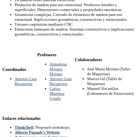
Productos de madera para uso estructural. Productos lineales y
superficiales. Dimensiones comerciales y propiedades mecánicas.
Geometrías complejas. Curvado de elementos de madera para uso
estructural. Implicaciones geométricas, constructivas y estructurales.
Uniones carpinteras mediante CNC.
Estructuras laminares de madera. Sistemas constructivos e implicaciones
geométricas, constructivas y estructurales.
Profesores
Colaboradores
Almudena
Majano
José María Herranz (Taller
Coordinador
Majano
de Maquetas)
Antonio Lara
Antonio Lara
Marcos Gil (Taller de
Bocanegra
Bocanegra
Maquetas)
Carlos
Manuel Viscasillas
Martínez
(Laboratorio de Estructuras)
Criado
Enlaces relacionados
ThinkShell
. Proposed workshops.
Alberto Pugnale’s Website