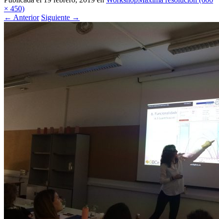
× 450)
←
Anterior
Siguiente
→