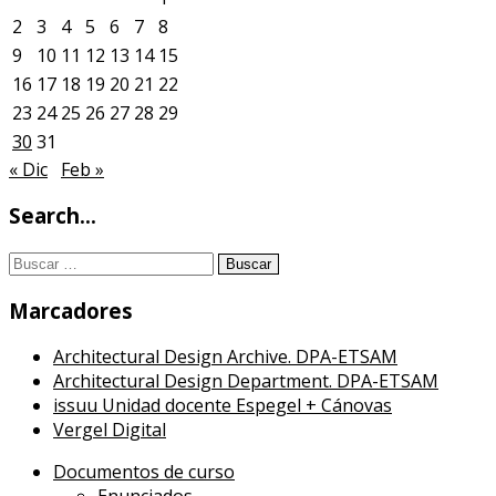
2
3
4
5
6
7
8
9
10
11
12
13
14
15
16
17
18
19
20
21
22
23
24
25
26
27
28
29
30
31
« Dic
Feb »
Search…
Buscar:
Marcadores
Architectural Design Archive. DPA-ETSAM
Architectural Design Department. DPA-ETSAM
issuu Unidad docente Espegel + Cánovas
Vergel Digital
Documentos de curso