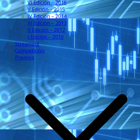
VI Edición – 2016
V Edición – 2015
IV Edición – 2014
III Edición – 2013
II Edición – 2012
I Edición – 2010
Streaming
Competición
Premios