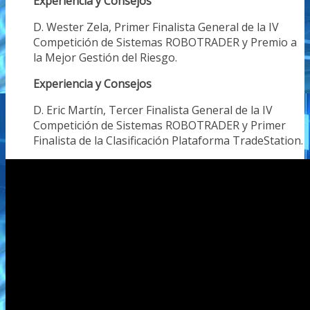
Experiencia y Consejos
D. Wester Zela, Primer Finalista General de la IV
Competición de Sistemas ROBOTRADER y Premio a
la Mejor Gestión del Riesgo.
Experiencia y Consejos
D. Eric Martín, Tercer Finalista General de la IV
Competición de Sistemas ROBOTRADER y Primer
Finalista de la Clasificación Plataforma TradeStation.