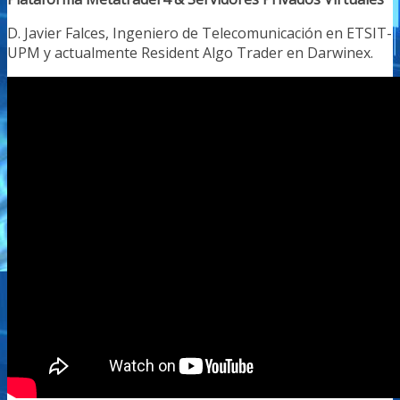
D. Javier Falces, Ingeniero de Telecomunicación en ETSIT-
UPM y actualmente Resident Algo Trader en Darwinex.