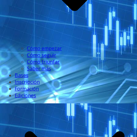
Cómo empezar
Cómo seguir
Cómo triunfar
Saber más
Bases
Inscripción
Formación
Ediciones