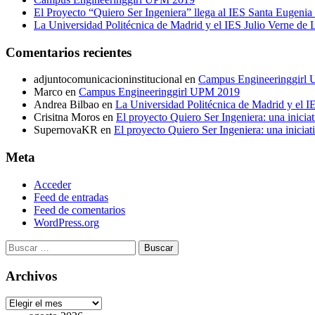
El Proyecto “Quiero Ser Ingeniera” llega al IES Santa Eugenia
La Universidad Politécnica de Madrid y el IES Julio Verne de L
Comentarios recientes
adjuntocomunicacioninstitucional
en
Campus Engineeringgirl
Marco
en
Campus Engineeringgirl UPM 2019
Andrea Bilbao
en
La Universidad Politécnica de Madrid y el IE
Crisitna Moros
en
El proyecto Quiero Ser Ingeniera: una iniciat
SupernovaKR
en
El proyecto Quiero Ser Ingeniera: una iniciati
Meta
Acceder
Feed de entradas
Feed de comentarios
WordPress.org
Buscar:
Archivos
Archivos