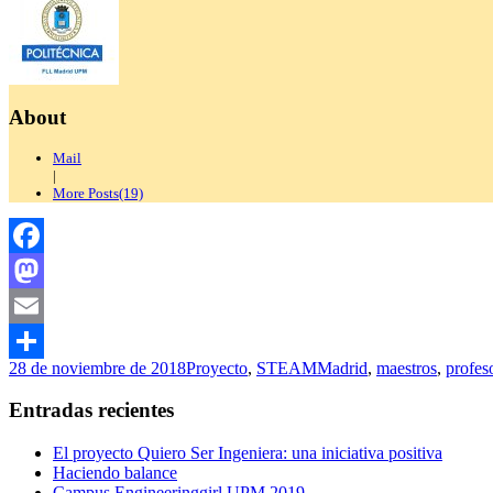
About
Mail
|
More Posts(19)
Facebook
Mastodon
Email
28 de noviembre de 2018
Proyecto
,
STEAM
Madrid
,
maestros
,
profes
Compartir
Entradas recientes
El proyecto Quiero Ser Ingeniera: una iniciativa positiva
Haciendo balance
Campus Engineeringgirl UPM 2019