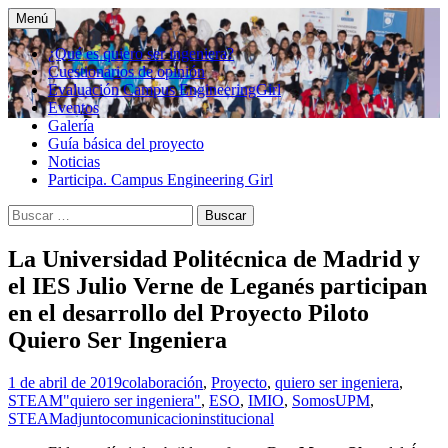
Saltar
Menú
al
Proyecto piloto liderado por la UPM.
"Quiero ser ingeniera"
contenido
¿Qué es quiero ser ingeniera?
Objetivo: sensibilizar y orientar a la
Cuestionarios de opinión
Evaluación Campus EngineeringGirl
sociedad en la necesidad de que las niñas
Eventos
muestren atención y se sientan atraídas
Galería
Guía básica del proyecto
por la ingeniería
Noticias
Participa. Campus Engineering Girl
Buscar:
La Universidad Politécnica de Madrid y
el IES Julio Verne de Leganés participan
en el desarrollo del Proyecto Piloto
Quiero Ser Ingeniera
1 de abril de 2019
colaboración
,
Proyecto
,
quiero ser ingeniera
,
STEAM
"quiero ser ingeniera"
,
ESO
,
IMIO
,
SomosUPM
,
STEAM
adjuntocomunicacioninstitucional