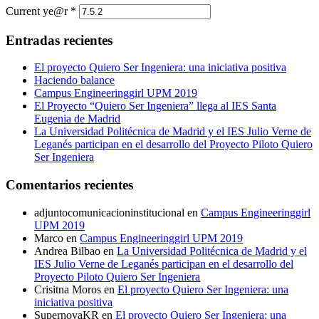
Current ye@r
*
Entradas recientes
El proyecto Quiero Ser Ingeniera: una iniciativa positiva
Haciendo balance
Campus Engineeringgirl UPM 2019
El Proyecto “Quiero Ser Ingeniera” llega al IES Santa
Eugenia de Madrid
La Universidad Politécnica de Madrid y el IES Julio Verne de
Leganés participan en el desarrollo del Proyecto Piloto Quiero
Ser Ingeniera
Comentarios recientes
adjuntocomunicacioninstitucional
en
Campus Engineeringgirl
UPM 2019
Marco
en
Campus Engineeringgirl UPM 2019
Andrea Bilbao
en
La Universidad Politécnica de Madrid y el
IES Julio Verne de Leganés participan en el desarrollo del
Proyecto Piloto Quiero Ser Ingeniera
Crisitna Moros
en
El proyecto Quiero Ser Ingeniera: una
iniciativa positiva
SupernovaKR
en
El proyecto Quiero Ser Ingeniera: una