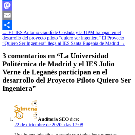
Facebook
Mastodon
Email
Navegación
←
EL IES Antonio Gaudí de Coslada y la UPM trabajan en el
Compartir
desarrollo del proyecto piloto “quiero ser ingeniera”
El Proyecto
de
“Quiero Ser Ingeniera” llega al IES Santa Eugenia de Madrid
→
entradas
3 comentarios en “
La Universidad
Politécnica de Madrid y el IES Julio
Verne de Leganés participan en el
desarrollo del Proyecto Piloto Quiero Ser
Ingeniera
”
Auditoria SEO
dice:
22 de diciembre de 2020 a las 17:08
Una buena iniciativa, a seguir con todos los proyectos.