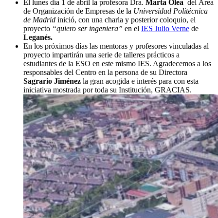
El lunes día 1 de abril la profesora Dra.
Marta Olea
del Área
de Organización de Empresas de la
Universidad Politécnica
de Madrid
inició, con una charla y posterior coloquio, el
proyecto
“quiero ser ingeniera”
en el
IES Julio Verne
de
Leganés
.
En los próximos días las mentoras y profesores vinculadas al
proyecto impartirán una serie de talleres prácticos a
estudiantes de la ESO en este mismo IES. Agradecemos a los
responsables del Centro en la persona de su Directora
Sagrario Jiménez
la gran acogida e interés para con esta
iniciativa mostrada por toda su Institución, GRACIAS.