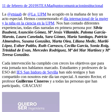
11 de febrero de 2019
STEAM
adjuntocomunicacioninstitucional
La
@etsiaab
de
@La_UPM
ha acogido en la mañana de hoy un
acto especial. Hemos conmemorado el
día internacional de la mujer
y la niña en la ciencia en la UPM
. Nos han contado diferentes
experiencias, todas ellas narradas en primera persona por:
Silvia
Buabent, Asunción Gómez, Mª Jesús Villamide, Paloma García-
Maroto, Laura Canelada, Sara Gómez, María Santiago, Patricia
Almendros, Susana González, Marta Olea, Liliana Medic, Mariló
López, Esther Patiño, Ruth Carrasco, Cecilia García, Sonia Roig,
Trinidad de Evan, Mercedes Rodriguez, Mª del Mar Martínez y Mª
Teresa González.
Cada intervención ha cumplido con creces los objetivos que para
esta jornada nos habíamos marcado. Estudiantes y profesores de la
ESO del
IES San Isidoro de Sevilla
han sido testigos y han
compartido con nosotros este día tan especial. A nuestro Rector, el
profesor
Guillermo Cisneros
y a todas las personas que han
participado, GRACIAS!