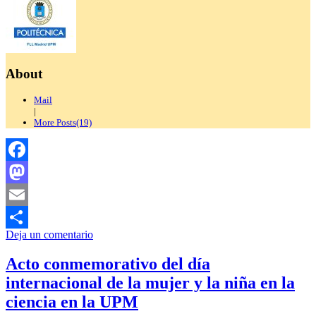
Ingeniera”
llega
al
IES
San
About
Isidoro
de
Sevilla
Mail
|
More Posts(19)
Facebook
Mastodon
Email
Deja un comentario
Compartir
Acto conmemorativo del día
internacional de la mujer y la niña en la
ciencia en la UPM