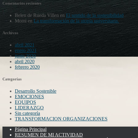
Comentarios recientes
Belen de Rueda Villen
en
El sentido de la sostenibilidad
Momi
en
La transformación de la utopía universitaria.
Archivos
abril 2021
enero 2021
junio 2020
abril 2020
febrero 2020
Categorías
Desarrollo Sostenible
EMOCIONES
EQUIPOS
LIDERAZGO
Sin categoría
TRANSFORMACION ORGANIZACIONES
Página Principal
RESUMEN DE MI ACTIVIDAD