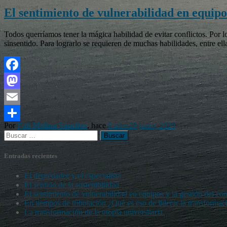
El sentimiento de vulnerabilidad en equipos 
Todos querríamos tener la mágica habilidad de evitar conflictos. Por 
sinsentido. Para lograrlo se requieren de muchas habilidades, entre ella
Facebook
Mastodon
Email
Por
Fali Molina Sánchez
, hace
6 años
29 junio, 2020
Compartir
Buscar:
Entradas recientes
El depredador y el especialista
El sentido de la sostenibilidad
El sentimiento de vulnerabilidad en equipos y la gestión del con
En tiempos de tribulación ¿Qué es eso de liderar la transformac
La transformación de la utopía universitaria.