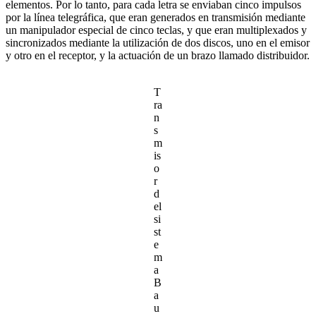
elementos. Por lo tanto, para cada letra se enviaban cinco impulsos
por la línea telegráfica, que eran generados en transmisión mediante
un manipulador especial de cinco teclas, y que eran multiplexados y
sincronizados mediante la utilización de dos discos, uno en el emisor
y otro en el receptor, y la actuación de un brazo llamado distribuidor.
T
ra
n
s
m
is
o
r
d
el
si
st
e
m
a
B
a
u