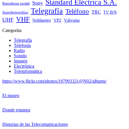
Standard Eléctrica S.A.
Sony
Reproductor portátil
Telegrafía
Teléfono
TRC
Superheterodino
TV B/N
VHF
UHF
VP2
Voltímetro
Válvulas
Categorías
Telegrafía
Telefonía
Radio
Sonido
Imagen
Electrónica
Teleinformática
https://www.flickr.com/photos/197993321@N02/albums/
El museo
Donde estamos
Historias de las Telecomunicaciones