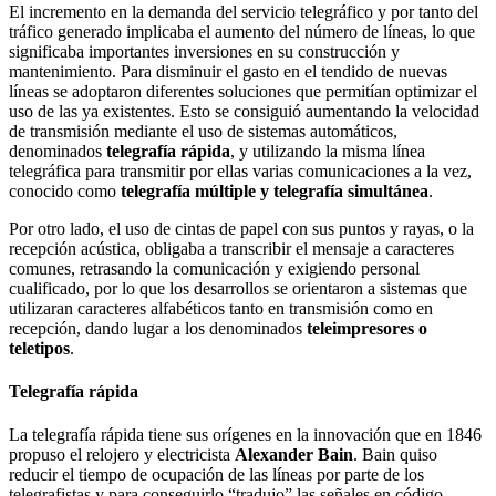
El incremento en la demanda del servicio telegráfico y por tanto del
tráfico generado implicaba el aumento del número de líneas, lo que
significaba importantes inversiones en su construcción y
mantenimiento. Para disminuir el gasto en el tendido de nuevas
líneas se adoptaron diferentes soluciones que permitían optimizar el
uso de las ya existentes. Esto se consiguió aumentando la velocidad
de transmisión mediante el uso de sistemas automáticos,
denominados
telegrafía rápida
, y utilizando la misma línea
telegráfica para transmitir por ellas varias comunicaciones a la vez,
conocido como
telegrafía múltiple y telegrafía simultánea
.
Por otro lado, el uso de cintas de papel con sus puntos y rayas, o la
recepción acústica, obligaba a transcribir el mensaje a caracteres
comunes, retrasando la comunicación y exigiendo personal
cualificado, por lo que los desarrollos se orientaron a sistemas que
utilizaran caracteres alfabéticos tanto en transmisión como en
recepción, dando lugar a los denominados
teleimpresores o
teletipos
.
Telegrafía rápida
La telegrafía rápida tiene sus orígenes en la innovación que en 1846
propuso el relojero y electricista
Alexander Bain
. Bain quiso
reducir el tiempo de ocupación de las líneas por parte de los
telegrafistas y para conseguirlo “tradujo” las señales en código