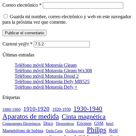
Correo electrónico
*
Guarda mi nombre, correo electrónico y web en este navegador
para la próxima vez que comente.
Current ye@r
*
Últimas entradas
Teléfono móvil Motorola Gleam
Teléfono móvil Motorola Gleam Wx308
Teléfono móvil Motorola Droid 2
Teléfono móvil Motorola Defy MB525
Teléfono móvil Motorola Defy +
Etiquetas
1930-1940
1910-1920
1880-1900
1920-1930
Aparatos de medida
Cinta magnética
Disco
GSM
Ericsson
Intel
Componentes Electrónicos
Dispositivos
Philips
Relé
Magnetófono de bobina
Onda Corta
Osciloscopio