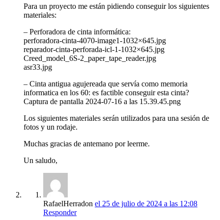
Para un proyecto me están pidiendo conseguir los siguientes
materiales:
– Perforadora de cinta informática:
perforadora-cinta-4070-image1-1032×645.jpg
reparador-cinta-perforada-icl-1-1032×645.jpg
Creed_model_6S-2_paper_tape_reader.jpg
asr33.jpg
– Cinta antigua agujereada que servía como memoria
informatica en los 60: es factible conseguir esta cinta?
Captura de pantalla 2024-07-16 a las 15.39.45.png
Los siguientes materiales serán utilizados para una sesión de
fotos y un rodaje.
Muchas gracias de antemano por leerme.
Un saludo,
RafaelHerradon
el 25 de julio de 2024 a las 12:08
Responder