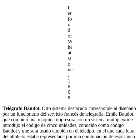
P
er
fo
ra
d
or
W
he
at
st
o
ne
.
1
8
6
8
Telégrafo Baudot.
Otro sistema destacado corresponde al diseñado
por un funcionario del servicio francés de telegrafía, Emile Baudot,
que combinó una máquina impresora con un sistema multiplexor e
introdujo el código de cinco unidades, conocido como código
Baudot y que será usado también en el teletipo, en el que cada letra
del alfabeto estaba representada por una combinación de esos cinco