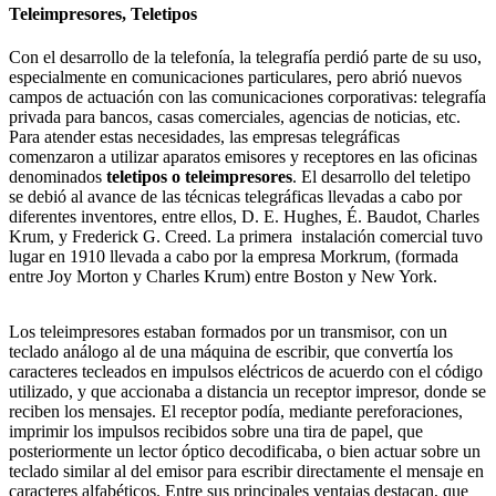
Teleimpresores, Teletipos
Con el desarrollo de la telefonía, la telegrafía perdió parte de su uso,
especialmente en comunicaciones particulares, pero abrió nuevos
campos de actuación con las comunicaciones corporativas: telegrafía
privada para bancos, casas comerciales, agencias de noticias, etc.
Para atender estas necesidades, las empresas telegráficas
comenzaron a utilizar aparatos emisores y receptores en las oficinas
denominados
teletipos o teleimpresores
. El desarrollo del teletipo
se debió al avance de las técnicas telegráficas llevadas a cabo por
diferentes inventores, entre ellos, D. E. Hughes, É. Baudot, Charles
Krum, y Frederick G. Creed. La primera instalación comercial tuvo
lugar en 1910 llevada a cabo por la empresa Morkrum, (formada
entre Joy Morton y Charles Krum) entre Boston y New York.
Los teleimpresores estaban formados por un transmisor, con un
teclado análogo al de una máquina de escribir, que convertía los
caracteres tecleados en impulsos eléctricos de acuerdo con el código
utilizado, y que accionaba a distancia un receptor impresor, donde se
reciben los mensajes. El receptor podía, mediante pereforaciones,
imprimir los impulsos recibidos sobre una tira de papel, que
posteriormente un lector óptico decodificaba, o bien actuar sobre un
teclado similar al del emisor para escribir directamente el mensaje en
caracteres alfabéticos. Entre sus principales ventajas destacan, que