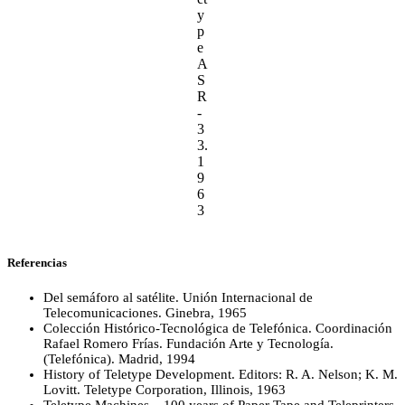
y
p
e
A
S
R
-
3
3.
1
9
6
3
Referencias
Del semáforo al satélite. Unión Internacional de
Telecomunicaciones. Ginebra, 1965
Colección Histórico-Tecnológica de Telefónica. Coordinación
Rafael Romero Frías. Fundación Arte y Tecnología.
(Telefónica). Madrid, 1994
History of Teletype Development. Editors: R. A. Nelson; K. M.
Lovitt. Teletype Corporation, Illinois, 1963
Teletype Machines – 100 years of Paper Tape and Teleprinters.