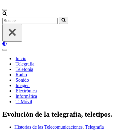
Menú
de
Buscar...
navegación
Menú
de
Inicio
navegación
Telegrafía
Telefonía
Radio
Sonido
Imagen
Electrónica
Informática
T. Móvil
Evolución de la telegrafía, teletipos.
Historias de las Telecomunicaciones
,
Telegrafía