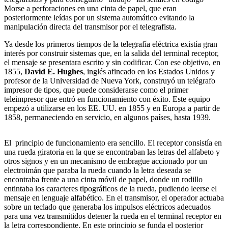
Morse a perforaciones en una cinta de papel, que eran
posteriormente leídas por un sistema automático evitando la
manipulación directa del transmisor por el telegrafista.
Ya desde los primeros tiempos de la telegrafía eléctrica existía gran
interés por construir sistemas que, en la salida del terminal receptor,
el mensaje se presentara escrito y sin codificar. Con ese objetivo, en
1855,
David E. Hughes
, inglés afincado en los Estados Unidos y
profesor de la Universidad de Nueva York, construyó un telégrafo
impresor de tipos, que puede considerarse como el primer
teleimpresor que entró en funcionamiento con éxito. Este equipo
empezó a utilizarse en los EE. UU. en 1855 y en Europa a partir de
1858, permaneciendo en servicio, en algunos países, hasta 1939.
El principio de funcionamiento era sencillo. El receptor consistía en
una rueda giratoria en la que se encontraban las letras del alfabeto y
otros signos y en un mecanismo de embrague accionado por un
electroimán que paraba la rueda cuando la letra deseada se
encontraba frente a una cinta móvil de papel, donde un rodillo
entintaba los caracteres tipográficos de la rueda, pudiendo leerse el
mensaje en lenguaje alfabético. En el transmisor, el operador actuaba
sobre un teclado que generaba los impulsos eléctricos adecuados
para una vez transmitidos detener la rueda en el terminal receptor en
la letra correspondiente. En este principio se funda el posterior