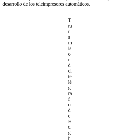
desarrollo de los teleimpresores automáticos.
T
ra
n
s
m
is
o
r
d
el
te
lé
g
ra
f
o
d
e
H
u
g
h