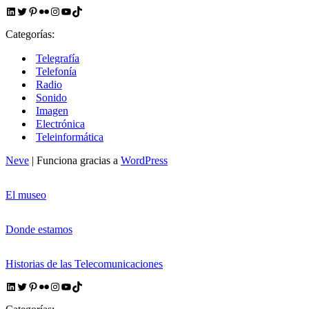
https://www.linkedin.com/company/2499527/admin/feed/posts/
Twitter
Pinterest
Flickr
Instagram
YouTube
TikTok
Categorías:
Telegrafía
Telefonía
Radio
Sonido
Imagen
Electrónica
Teleinformática
Neve
| Funciona gracias a
WordPress
El museo
Donde estamos
Historias de las Telecomunicaciones
https://www.linkedin.com/company/2499527/admin/feed/posts/
Twitter
Pinterest
Flickr
Instagram
YouTube
TikTok