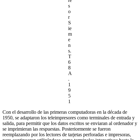
re
s
o
r
S
ie
m
e
n
s.
T
6
8
A
.
1
9
5
1
Con el desarrollo de las primeras computadoras en la década de
1950, se adaptaron los teleimpresores como terminales de entrada y
salida, para permitir que los datos escritos se enviaran al ordenador y
se imprimieran las respuestas. Posteriormente se fueron
reemplazando por los lectores de tarjetas perforadas e impresoras,