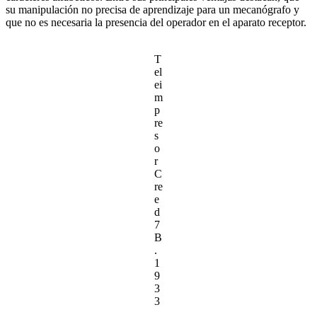
su manipulación no precisa de aprendizaje para un mecanógrafo y
que no es necesaria la presencia del operador en el aparato receptor.
T
el
ei
m
p
re
s
o
r
C
re
e
d
7
B
.
1
9
3
3