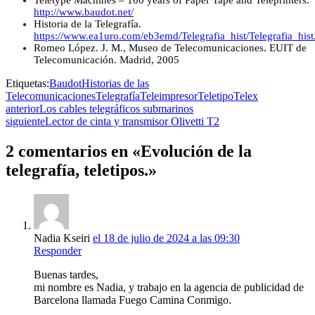
http://www.baudot.net/
Historia de la Telegrafía.
https://www.ea1uro.com/eb3emd/Telegrafia_hist/Telegrafia_hist
Romeo López. J. M., Museo de Telecomunicaciones. EUIT de
Telecomunicación. Madrid, 2005
Etiquetas:
Baudot
Historias de las
Telecomunicaciones
Telegrafía
Teleimpresor
Teletipo
Telex
anterior
Los cables telegráficos submarinos
siguiente
Lector de cinta y transmisor Olivetti T2
2 comentarios en «Evolución de la
telegrafía, teletipos.»
Nadia Kseiri
el 18 de julio de 2024 a las 09:30
Responder
Buenas tardes,
mi nombre es Nadia, y trabajo en la agencia de publicidad de
Barcelona llamada Fuego Camina Conmigo.