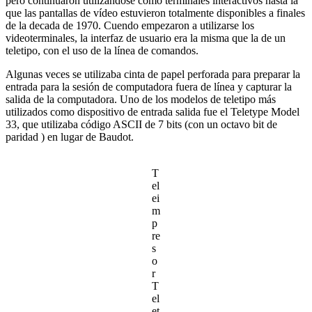
pero continuaron utilizándose como terminales interactivos hasta la
que las pantallas de vídeo estuvieron totalmente disponibles a finales
de la decada de 1970. Cuendo empezaron a utilizarse los
videoterminales, la interfaz de usuario era la misma que la de un
teletipo, con el uso de la línea de comandos.
Algunas veces se utilizaba cinta de papel perforada para preparar la
entrada para la sesión de computadora fuera de línea y capturar la
salida de la computadora. Uno de los modelos de teletipo más
utilizados como dispositivo de entrada salida fue el Teletype Model
33, que utilizaba código ASCII de 7 bits (con un octavo bit de
paridad ) en lugar de Baudot.
T
el
ei
m
p
re
s
o
r
T
el
et