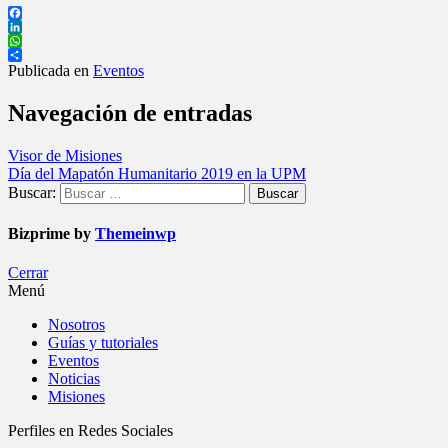
Facebook
LinkedIn
WhatsApp
Compartir
Publicada en
Eventos
Navegación de entradas
Visor de Misiones
Día del Mapatón Humanitario 2019 en la UPM
Buscar:
Bizprime by
Themeinwp
Cerrar
Menú
Nosotros
Guías y tutoriales
Eventos
Noticias
Misiones
Perfiles en Redes Sociales