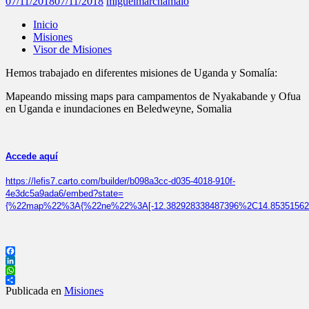
07/11/2018
07/11/2018
miguelmarchamalo
Inicio
Misiones
Visor de Misiones
Hemos trabajado en diferentes misiones de Uganda y Somalía:
Mapeando missing maps para campamentos de Nyakabande y Ofua
en Uganda e inundaciones en Beledweyne, Somalia
Accede aquí
https://lefis7.carto.com/builder/b098a3cc-d035-4018-910f-
4e3dc5a9ada6/embed?state=
{%22map%22%3A{%22ne%22%3A[-12.382928338487396%2C14.85351562
Facebook
LinkedIn
WhatsApp
Compartir
Publicada en
Misiones