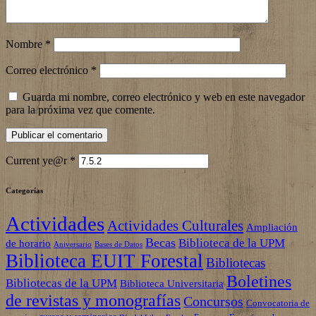
Nombre
*
Correo electrónico
*
Guarda mi nombre, correo electrónico y web en este navegador
para la próxima vez que comente.
Current ye@r
*
Categorías
Actividades
Actividades Culturales
Ampliación
Becas
Biblioteca de la UPM
de horario
Aniversario
Bases de Datos
Biblioteca EUIT Forestal
Bibliotecas
Boletines
Bibliotecas de la UPM
Biblioteca Universitaria
de revistas y monografías
Concursos
Convocatoria de