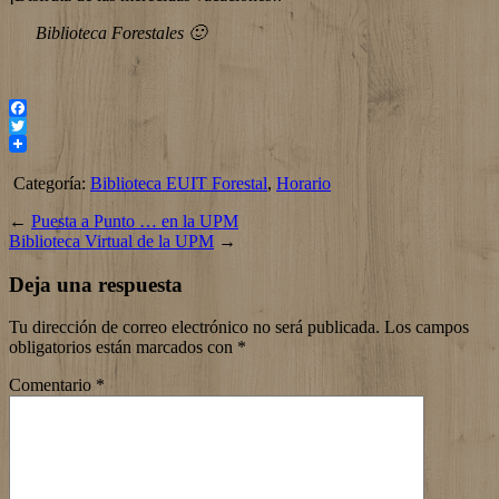
Biblioteca Forestales 🙂
Facebook
Twitter
Categoría:
Biblioteca EUIT Forestal
,
Horario
←
Puesta a Punto … en la UPM
Biblioteca Virtual de la UPM
→
Deja una respuesta
Tu dirección de correo electrónico no será publicada.
Los campos
obligatorios están marcados con
*
Comentario
*