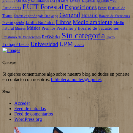
cursos y seminarios
premios
Espacio web
Empresas
Empleo
Día del Libro
EUIT Forestal
Exposiciones
Estudiantes
Festival de
Ferias
General
Horario
Teatro
Forestales por Angola-Ondjango
Horario de Vacaciones
Libros
Medio ambiente
Jardín Botánico
Investigación
Medio
Música
Prestamo y horario de vacaciones
natural
Premios
Museos
Sin categoría
RefWorks
Préstamo de Vacaciones
Teatro
UPM
Universidad
Trabajo/ becas
Vídeos
Contacto
Si quieres comentarnos algo sobre nuestro blog no dudes en ponerte
en contacto con nosotros.
biblioteca.montes@upm.es
Meta
Acceder
Feed de entradas
Feed de comentarios
WordPress.org