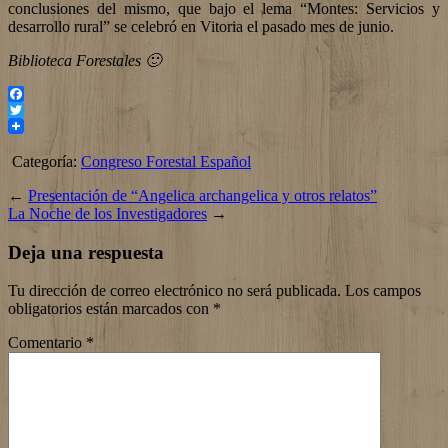
conclusiones del mismo, que bajo el lema “Montes: Servicios y
desarrollo rural” se celebró en Vitoria el pasado mes de junio.
Biblioteca Forestales 🙂
Facebook
Twitter
Categoría:
Congreso Forestal Español
←
Presentación de “Angelica archangelica y otros relatos”
La Noche de los Investigadores
→
Deja una respuesta
Tu dirección de correo electrónico no será publicada.
Los campos
obligatorios están marcados con
*
Comentario
*