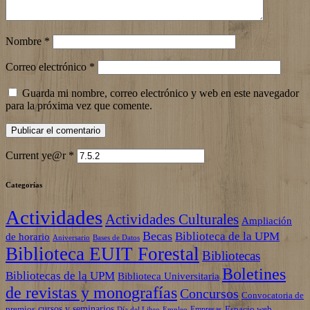
Nombre
*
Correo electrónico
*
Guarda mi nombre, correo electrónico y web en este navegador
para la próxima vez que comente.
Current ye@r
*
Categorías
Actividades
Actividades Culturales
Ampliación
Becas
Biblioteca de la UPM
de horario
Aniversario
Bases de Datos
Biblioteca EUIT Forestal
Bibliotecas
Boletines
Bibliotecas de la UPM
Biblioteca Universitaria
de revistas y monografías
Concursos
Convocatoria de
cursos y seminarios
premios
Espacio web
Empresas
Empleo
Día del Libro