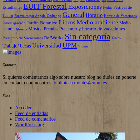
EUIT Forestal
Exposiciones
Estudiantes
Festival de
Ferias
General
Horario
Teatro
Forestales por Angola-Ondjango
Horario de Vacaciones
Libros
Medio ambiente
Jardín Botánico
Investigación
Medio
Música
Prestamo y horario de vacaciones
natural
Premios
Museos
Sin categoría
RefWorks
Préstamo de Vacaciones
Teatro
UPM
Universidad
Trabajo/ becas
Vídeos
Contacto
Si quieres comentarnos algo sobre nuestro blog no dudes en ponerte
en contacto con nosotros.
biblioteca.montes@upm.es
Meta
Acceder
Feed de entradas
Feed de comentarios
WordPress.org